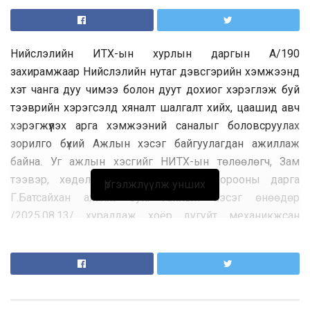
Нийслэлийн ИТХ-ын хурлын даргын А/190
захирамжаар Нийслэлийн нутаг дэвсгэрийн хэмжээнд
хэт чанга дуу чимээ болон дуут дохиог хэрэглэж буй
тээврийн хэрэгсэлд хяналт шалгалт хийх, цаашид авч
хэрэгжүүлэх арга хэмжээний саналыг боловсруулах
зорилго бүхий Ажлын хэсэг байгуулагдан ажиллаж
байна. Уг ажлын хэсгийг НИТХ-ын төлөөлөгч, Зам
тээвэр, хөдөлгөөн зохицуулалтын хорооны дарга
Үргэлжлүүлж унших
Г.Батсайхан ахалж буй. Ажлын хэсэг өнөөдөр
/2025.08.13/ хуралдаж хоёр дугуйт механикжсан
тээврийн хэрэгсэл, гурван дугуйт болон мотоциклийн
төрлийн жолооны залууртай дөрвөн дугуйт
механикжсан тээврийн хэрэгслийн стандарт, дүрэм
журмыг мөрдүүлэх, иргэдийн амгалан тайван байдлыг
алдагдуулж буй үйлдэлд хяналт шалгалт хийхээр