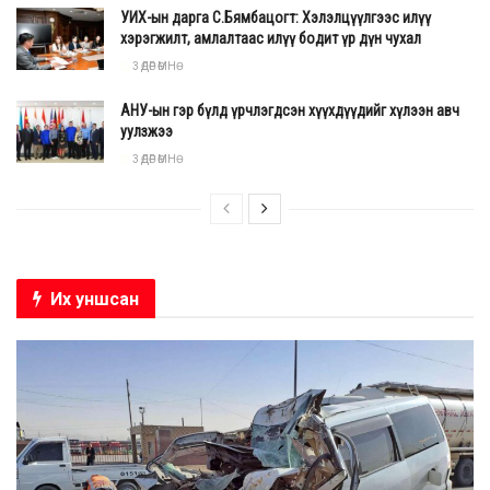
УИХ-ын дарга С.Бямбацогт: Хэлэлцүүлгээс илүү
хэрэгжилт, амлалтаас илүү бодит үр дүн чухал
3 ӨДӨР ӨМНӨ
АНУ-ын гэр бүлд үрчлэгдсэн хүүхдүүдийг хүлээн авч
уулзжээ
3 ӨДӨР ӨМНӨ
Их уншсан