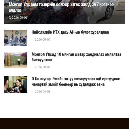
Монгол Улс зам тээврийн ослоор хагас жилд 297 иргэнээ
алдлаа
2026-08-06
Нийслэлийн ИТХ дахь АН-ын бүлэг хуралдлаа
2026-08-06
Монгол Улсад 10 мянган шатар хандивлах амлалтаа
биелүүлжээ
2026-08-06
Э.Батшугар: Эмийн хатуу зохицуулалттай орнуудаас
чанартай эмийг бөөнөөр нь худалдаж авна
2026-08-05