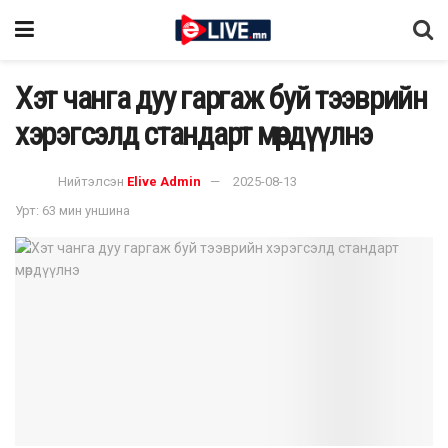
Хэт чанга дуу гаргаж буй тээврийн
хэрэгсэлд стандарт мөрдүүлнэ
Нийтэлсэн
Elive Admin
2025-08-13
Урт: 63 мин уншина