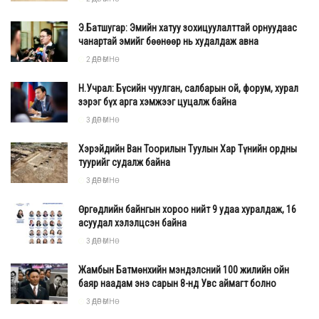
Э.Батшугар: Эмийн хатуу зохицуулалттай орнуудаас
чанартай эмийг бөөнөөр нь худалдаж авна
2 ӨДӨР ӨМНӨ
Н.Учрал: Бүсийн чуулган, салбарын ой, форум, хурал
зэрэг бүх арга хэмжээг цуцалж байна
3 ӨДӨР ӨМНӨ
Хэрэйдийн Ван Тоорилын Туулын Хар Түнийн ордны
туурийг судалж байна
3 ӨДӨР ӨМНӨ
Өргөдлийн байнгын хороо нийт 9 удаа хуралдаж, 16
асуудал хэлэлцсэн байна
3 ӨДӨР ӨМНӨ
Жамбын Батмөнхийн мэндэлсний 100 жилийн ойн
баяр наадам энэ сарын 8-нд Увс аймагт болно
3 ӨДӨР ӨМНӨ