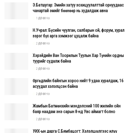
Э.Батшугар: Эмийн хатуу зохицуулалттай орнуудаас
чанартай эмийг бөөнөөр нь худалдаж авна
1 ӨДӨР ӨМНӨ
Н.Учрал: Бүсийн чуулган, салбарын ой, форум, хурал
зэрэг бүх арга хэмжээг цуцалж байна
2 ӨДӨР ӨМНӨ
Хэрэйдийн Ван Тоорилын Туулын Хар Түнийн ордны
туурийг судалж байна
2 ӨДӨР ӨМНӨ
Өргөдлийн байнгын хороо нийт 9 удаа хуралдаж, 16
асуудал хэлэлцсэн байна
2 ӨДӨР ӨМНӨ
Жамбын Батмөнхийн мэндэлсний 100 жилийн ойн
баяр наадам энэ сарын 8-нд Увс аймагт болно
2 ӨДӨР ӨМНӨ
УИХ-ын дарга С.Бямбацогт: Хэлэлцүүлгээс илүү