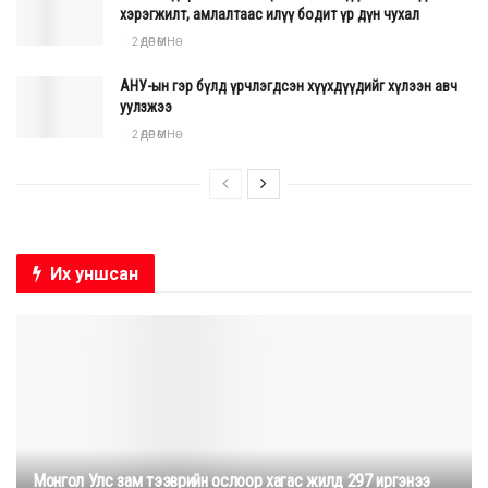
хэрэгжилт, амлалтаас илүү бодит үр дүн чухал
2 ӨДӨР ӨМНӨ
АНУ-ын гэр бүлд үрчлэгдсэн хүүхдүүдийг хүлээн авч
уулзжээ
2 ӨДӨР ӨМНӨ
Их уншсан
Монгол Улс зам тээврийн ослоор хагас жилд 297 иргэнээ