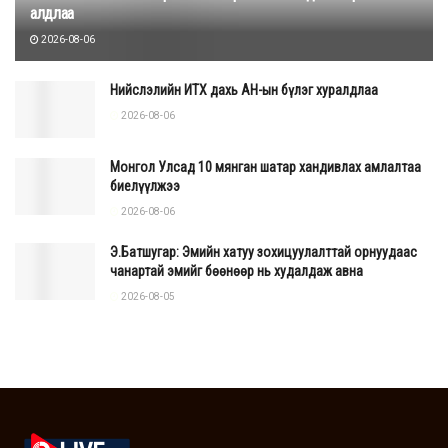
алдлаа
2026-08-06
Нийслэлийн ИТХ дахь АН-ын бүлэг хуралдлаа
2026-08-06
Монгол Улсад 10 мянган шатар хандивлах амлалтаа
биелүүлжээ
2026-08-06
Э.Батшугар: Эмийн хатуу зохицуулалттай орнуудаас
чанартай эмийг бөөнөөр нь худалдаж авна
2026-08-05