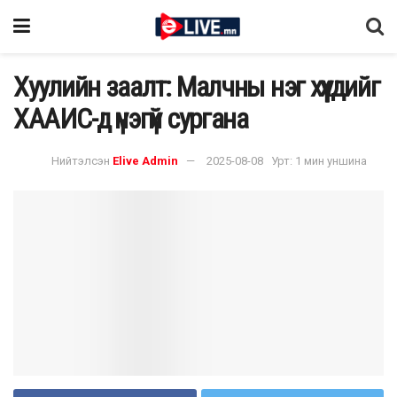
Хуулийн заалт: Малчны нэг хүүхдийг
ХААИС-д үнэгүй сургана
Нийтэлсэн
Elive Admin
2025-08-08
Урт: 1 мин уншина