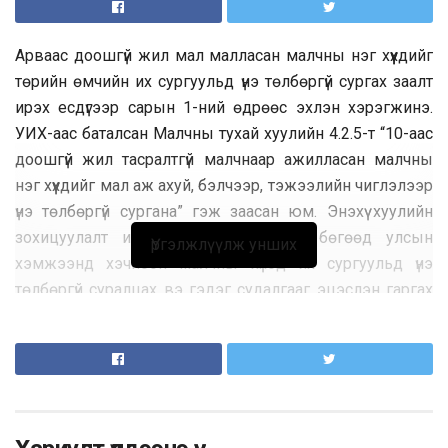
Арваас доошгүй жил мал малласан малчны нэг хүүхдийг
төрийн өмчийн их сургуульд үнэ төлбөргүй сургах заалт
ирэх есдүгээр сарын 1-ний өдрөөс эхлэн хэрэгжинэ.
УИХ-аас баталсан Малчны тухай хуулийн 4.2.5-т “10-аас
доошгүй жил тасралтгүй малчнаар ажилласан малчны
нэг хүүхдийг мал аж ахуй, бэлчээр, тэжээлийн чиглэлээр
үнэ төлбөргүй сургана” гэж заасан юм. Энэхүү хуулийн
зохицуулалт ирэх сараас хэрэгжих бөгөөд улсын
Үргэлжлүүлж унших
хэмжээнд хэчнээн малчны хүүхэд их сургуульд үнэ
төлбөргүй суралцах вэ гэдэг судалгааг эцэслэн гаргах
юм байна.
Санхүүжилтийн эх үүсвэрийг Боловсролын зээлийн санд
тусгаж өгсөн тул асуудал үүсэхгүй юм байна. Хуулийн
зохицуулалттай холбоотойгоор Хөдөө аж ахуйн их
сургуульд малчны хүүхэд үнэ төлбөргүй суралцана. УИХ-