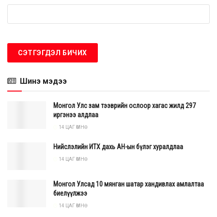
Шинэ мэдээ
Монгол Улс зам тээврийн ослоор хагас жилд 297
иргэнээ алдлаа
14 ЦАГ ӨМНӨ
Нийслэлийн ИТХ дахь АН-ын бүлэг хуралдлаа
14 ЦАГ ӨМНӨ
Монгол Улсад 10 мянган шатар хандивлах амлалтаа
биелүүлжээ
14 ЦАГ ӨМНӨ