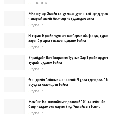
19 ЦАГ ӨМНӨ
тогтоолыг үе шаттай хэрэгжүүлж байна.
Э.Батшугар: Эмийн хатуу зохицуулалттай орнуудаас
чанартай эмийг бөөнөөр нь худалдаж авна
2 ӨДӨР ӨМНӨ
Н.Учрал: Бүсийн чуулган, салбарын ой, форум, хурал
зэрэг бүх арга хэмжээг цуцалж байна
2 ӨДӨР ӨМНӨ
Хэрэйдийн Ван Тоорилын Туулын Хар Түнийн ордны
туурийг судалж байна
2 ӨДӨР ӨМНӨ
Өргөдлийн байнгын хороо нийт 9 удаа хуралдаж, 16
асуудал хэлэлцсэн байна
2 ӨДӨР ӨМНӨ
Жамбын Батмөнхийн мэндэлсний 100 жилийн ойн
баяр наадам энэ сарын 8-нд Увс аймагт болно
2 ӨДӨР ӨМНӨ