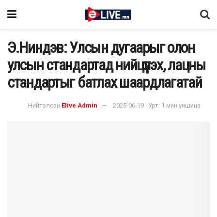
Э.Ниндэв: Улсын дугаарыг олон
улсын стандартад нийцүүлэх, лацны
стандартыг батлах шаардлагатай
Нийтэлсэн
Elive Admin
2025-06-19
Урт: 1 мин уншина