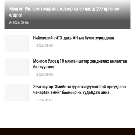
Монгол Улс зам тээврийн ослоор хагас жилд 297 иргэнээ
алдлаа
2026-08-06
Нийслэлийн ИТХ дахь АН-ын бүлэг хуралдлаа
2026-08-06
Монгол Улсад 10 мянган шатар хандивлах амлалтаа
биелүүлжээ
2026-08-06
Э.Батшугар: Эмийн хатуу зохицуулалттай орнуудаас
чанартай эмийг бөөнөөр нь худалдаж авна
2026-08-05