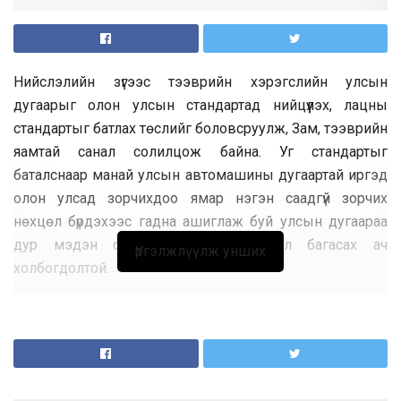
Нийслэлийн зүгээс тээврийн хэрэгслийн улсын
дугаарыг олон улсын стандартад нийцүүлэх, лацны
стандартыг батлах төслийг боловсруулж, Зам, тээврийн
яамтай санал солилцож байна. Уг стандартыг
баталснаар манай улсын автомашины дугаартай иргэд
олон улсад зорчихдоо ямар нэгэн саадгүй зорчих
нөхцөл бүрдэхээс гадна ашиглаж буй улсын дугаараа
дур мэдэн сольж, өөрчлөх зөрчил багасах ач
Үргэлжлүүлж унших
холбогдолтой.
Энэ талаар нийслэлийн Автотээврийн хэрэгслийн
бүртгэл, хяналтын төв ОНӨААТҮГ-ын дарга Э.Ниндэв
“Өнөөдрийн байдлаар манай улсад мөрдөгддөг