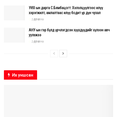
УИХ-ын дарга С.Бямбацогт: Хэлэлцүүлгээс илүү
хэрэгжилт, амлалтаас илүү бодит үр дүн чухал
2 ӨДӨР ӨМНӨ
АНУ-ын гэр бүлд үрчлэгдсэн хүүхдүүдийг хүлээн авч
уулзжээ
2 ӨДӨР ӨМНӨ
Их уншсан