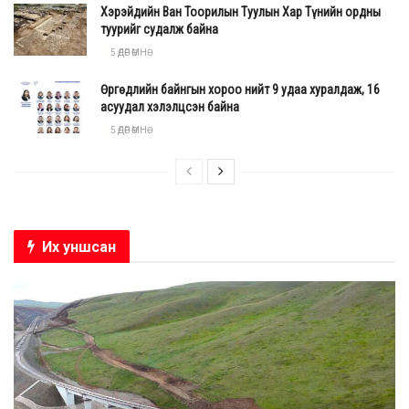
Хэрэйдийн Ван Тоорилын Туулын Хар Түнийн ордны
туурийг судалж байна
5 ӨДӨР ӨМНӨ
Өргөдлийн байнгын хороо нийт 9 удаа хуралдаж, 16
асуудал хэлэлцсэн байна
5 ӨДӨР ӨМНӨ
Их уншсан