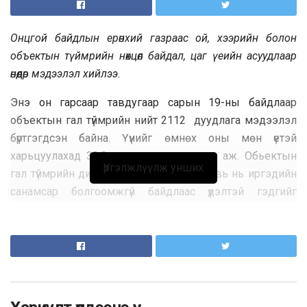
Онцгой байдлын ерөнхий газраас ой, хээрийн болон
объектын түймрийн нөхцөл байдал, цаг үеийн асуудлаар
өнөөдөр мэдээлэл хийлээ.
Энэ он гарсаар тавдугаар сарын 19-ны байдлаар
объектын гал түймрийн нийт 2112 дуудлага мэдээлэл
бүртгэгдсэн байна. Үүнийг өмнөх оны мөн үетэй
харьцуулахад 32.8 хувиар өссөн үзүүлэлт аж. Обьектын
Үргэлжлүүлж унших
гал түймрийн дийлэнх буюу 60 гаруй хувь нь иргэдийн
санамсар болгоомжгүй байдлаас үүдэлтэй гэдгийг
албаныхан хэлж байна. 25 хувь нь цахилгаан
ашиглалтын дүрэм зөрчсөнөөс болж обьектын гал
түймэр гарч байгаа ажээ. Объектын гал түймрийн 60
гаруй хувь нь буюу 1418 удаагийн дуудлага мэдээлэл
нь нийслэлд бүртгэгджээ.