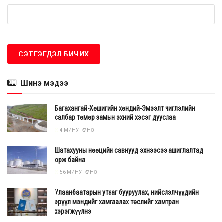
Шинэ мэдээ
Багахангай-Хөшигийн хөндий-Эмээлт чиглэлийн
салбар төмөр замын эхний хэсэг дууслаа
4 МИНУТ ӨМНӨ
Шатахууны нөөцийн савнууд эхнээсээ ашиглалтад
орж байна
56 МИНУТ ӨМНӨ
Улаанбаатарын утааг бууруулах, нийслэлчүүдийн
эрүүл мэндийг хамгаалах төслийг хамтран
хэрэгжүүлнэ