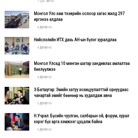
1 ЦАГ ӨМНӨ
Монгол Улс зам тээврийн ослоор хагас жилд 297
иргэнээ алдлаа
4 ӨДӨР ӨМНӨ
Нийслэлийн ИТХ дахь АН-ын бүлэг хуралдлаа
4 ӨДӨР ӨМНӨ
Монгол Улсад 10 мянган шатар хандивлах амлалтаа
биелүүлжээ
4 ӨДӨР ӨМНӨ
Э.Батшугар: Эмийн хатуу зохицуулалттай орнуудаас
чанартай эмийг бөөнөөр нь худалдаж авна
5 ӨДӨР ӨМНӨ
Н.Учрал: Бүсийн чуулган, салбарын ой, форум, хурал
зэрэг бүх арга хэмжээг цуцалж байна
5 ӨДӨР ӨМНӨ