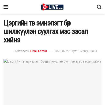
Цэргийн төв эмнэлэгт бөөр
шилжүүлэн суулгах мэс засал
хийнэ
Нийтэлсэн
Elive Admin
2025-02-27
Урт: 1 мин уншина