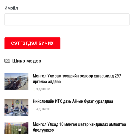
Имэйл
Цаашид цэргийн төв эмнэлэг нь Бөөр шилжүүлэн
суулгах мэс заслын хүлээгдэл ачааллыг
Шинэ мэдээ
багасгаж, иргэдэд цаг алдалгүй тусламж
үйлчилгээ үзүүлэхэд бэлтгэлээ бүрэн ханган
Монгол Улс зам тээврийн ослоор хагас жилд 297
ажиллаж байна.
иргэнээ алдлаа
3 ӨДӨР ӨМНӨ
Нийслэлийн ИТХ дахь АН-ын бүлэг хуралдлаа
3 ӨДӨР ӨМНӨ
Монгол Улсад 10 мянган шатар хандивлах амлалтаа
биелүүлжээ