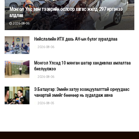
Монгол Улс зам тээврийн ослоор хагас жилд 297 иргэнээ
алдлаа
2026-08-06
Нийслэлийн ИТХ дахь АН-ын бүлэг хуралдлаа
2026-08-06
Монгол Улсад 10 мянган шатар хандивлах амлалтаа
биелүүлжээ
2026-08-06
Э.Батшугар: Эмийн хатуу зохицуулалттай орнуудаас
чанартай эмийг бөөнөөр нь худалдаж авна
2026-08-05