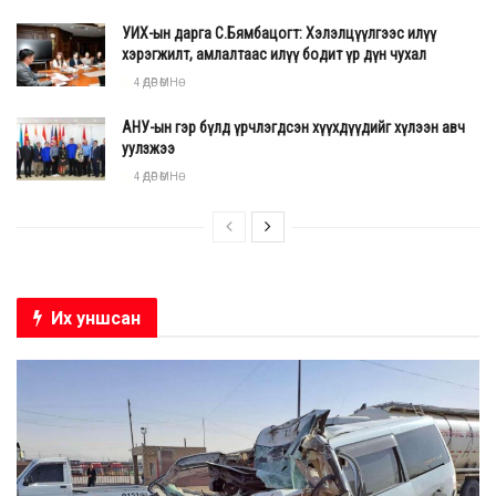
УИХ-ын дарга С.Бямбацогт: Хэлэлцүүлгээс илүү
хэрэгжилт, амлалтаас илүү бодит үр дүн чухал
4 ӨДӨР ӨМНӨ
АНУ-ын гэр бүлд үрчлэгдсэн хүүхдүүдийг хүлээн авч
уулзжээ
4 ӨДӨР ӨМНӨ
Их уншсан