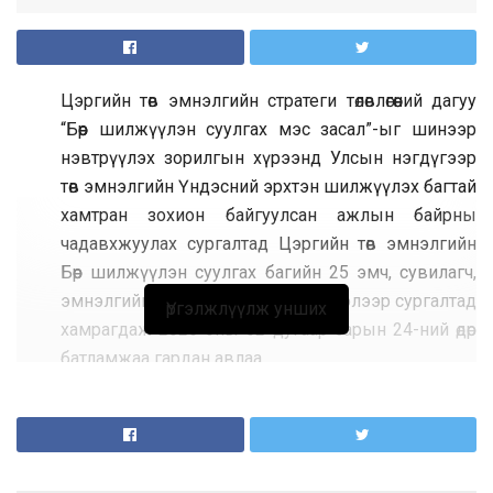
Цэргийн төв эмнэлгийн стратеги төлөвлөгөөний дагуу
“Бөөр шилжүүлэн суулгах мэс засал”-ыг шинээр
нэвтрүүлэх зорилгын хүрээнд Улсын нэгдүгээр
төв эмнэлгийн Үндэсний эрхтэн шилжүүлэх багтай
хамтран зохион байгуулсан ажлын байрны
чадавхжуулах сургалтад Цэргийн төв эмнэлгийн
Бөөр шилжүүлэн суулгах багийн 25 эмч, сувилагч,
эмнэлгийн мэргэжилтнүүд 7 чиглэлээр сургалтад
Үргэлжлүүлж унших
хамрагдаж 2025 оны 02 дугаар сарын 24-ний өдөр
батламжаа гардан авлаа.
Мөн өнөөдөр буюу 2025 оны 02 дугаар сарын 25-ны өдөр
Улсын нэгдүгээр төв эмнэлгийн эрхтэн
шилжүүлэн суулгах үндэсний баг нь Цэргийн төв
эмнэлэг, Хавдар судлалын үндэсний төвтэй Бөөр