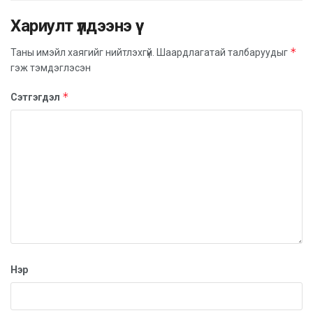
шилжүүлэн суулгах мэс засал, Улсын хоёрдугаар
Хариулт үлдээнэ үү
төв эмнэлэгтэй Элэг шилжүүлэн суулгах мэс
*
заслыг хамтарч хийх, мэргэжил аргазүйн
Таны имэйл хаягийг нийтлэхгүй.
Шаардлагатай талбаруудыг
гэж тэмдэглэсэн
дэмжлэг үзүүлж хамтран ажиллах тухай гэрээнд
гарын үсэг зурах ёслолын ажиллагаа боллоо. Уг
*
Сэтгэгдэл
ёслолын ажиллагаанд УНТЭ-ийн ерөнхий захирал
Л.Бямбасүрэн, эмнэлзүй эрхэлсэн дэд захирал
О.Баярмаа, ЦТЭ-ийн дарга-ерөнхий эмч, хурандаа
Б.Энх-Од, эмнэлзүй эрхэлсэн орлогч дарга,
хурандаа Р.Баянмөнх тэргүүтэй албаны хүмүүс
оролцож гэрээнд гарын үсэг зурлаа.
Нэр