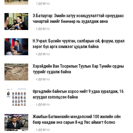
3 ӨДӨР ӨМНӨ
Э.Батшугар: Эмийн хатуу зохицуулалттай орнуудаас
чанартай эмийг бөөнөөр нь худалдаж авна
4 ӨДӨР ӨМНӨ
Н.Учрал: Бүсийн чуулган, салбарын ой, форум, хурал
зэрэг бүх арга хэмжээг цуцалж байна
4 ӨДӨР ӨМНӨ
Хэрэйдийн Ван Тоорилын Туулын Хар Түнийн ордны
туурийг судалж байна
4 ӨДӨР ӨМНӨ
Өргөдлийн байнгын хороо нийт 9 удаа хуралдаж, 16
асуудал хэлэлцсэн байна
4 ӨДӨР ӨМНӨ
Жамбын Батмөнхийн мэндэлсний 100 жилийн ойн
баяр наадам энэ сарын 8-нд Увс аймагт болно
4 ӨДӨР ӨМНӨ