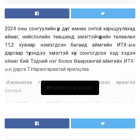
2024 оны сонгуулийн үр дүнг өмнөх онтой харьцуулахад
аймаг, нийслэлийн төвшинд эмэгтэйчүүдийн төлөөлөл
11,2 хувиар нэмэгдсэн бөгөөд аймгийн ИТХ-ын
даргаар түүхэндээ эмэгтэй хүн сонгогдсон хэд хэдэн
аймаг бий. Тэдний нэг болох Өвөрхангай аймгийн ИТХ-
ын дарга Т.Нарангаравтай ярилцлаа.
-Ажлынхаа гарааг хаанаас эхэлснээс яриагаа
Үргэлжлүүлж унших
эхэлье.
-Би 2002 онд МУИС-ийг сэтгэл зүйч мэргэжлээр
төгсөөд шууд аймагтаа ирсэн. Тухайн үед орон нутагт
битгий хэл улсын нийслэлд ч сэтгэл зүйч мэргэжлийн
ажил ховор байсан учраас юу ч хамаагүй хийе гэсэн
бодолтой л хүн ирсэн. Дэмжиж туслах, ажилд оруулаад