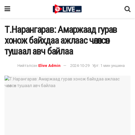
Т.Нарангарав: Амаржаад гурав
хонож байхдаа ажлаас чөлөөлсөн
тушаал авч байлаа
Нийтэлсэн
Elive Admin
2024-10-29
Урт: 1 мин уншина