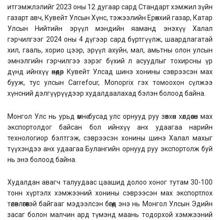
итгэмжлэлийг 2023 оны 12 дугаар сард Стандарт хэмжил зүйн
газарт авч, Кувейт Улсын Хүнс, тэжээлийн Ерөнхий газар, Катар
Улсын Нийтийн эрүүл мэндийн яаманд энэхүү Халал
гэрчилгээг 2024 оны 4 дүгээр сард бүртгүүлж, шаардлагатай
хил, гааль, хорио цээр, эрүүл ахуйн, мал, амьтны олон улсын
эмнэлгийн гэрчилгээ зэрэг бүхий л асуудлыг тохирсны үр
дүнд ийнхүү өнөөдөр Кувейт Улсад шинэ хонины сэврээсэн мах
бууж, тус улсын Carrefour, Monoprix гэх томоохон сүлжээ
хүнсний дэлгүүрүүдээр худалдаалахад бэлэн болоод байна.
Монгол Улс нь урьд өмнө бусад улс орнууд руу зөвхөн хөлдөөсөн мах
экспортолдог байсан бол ийнхүү анх удаагаа нарийн
технологиор бэлтгэж, сэврээсэн хонины шинэ Халал махыг
түүхэндээ анх удаагаа Булангийн орнууд руу экспортолж буй
нь энэ болоод байна.
Худалдан авагч талуудаас цаашид долоо хоног тутам 30-100
тонн хүртэлх хэмжээний хонины сэврээсэн мах экспортлох
төлөвлөгөөтэй байгааг мэдээлсэн бөгөөд энэ нь Монгол Улсын Эдийн
засаг болон малчин ард түмэнд маань тодорхой хэмжээний