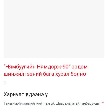
“Нямбуугийн Нямдорж-90” эрдэм
шинжилгээний бага хурал болно
Хариулт үлдээнэ үү
*
Таны имэйл хаягийг нийтлэхгүй.
Шаардлагатай талбаруудыг