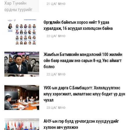
21 ЦАГ ӨМНӨ
Өргөдлийн байнгын хороо нийт 9 удаа
хуралдаж, 16 асуудал хэлэлцсэн байна
22 ЦАГ ӨМНӨ
Жамбын Батмөнхийн мэндэлсний 100 жилийн
ойн баяр наадам энэ сарын 8-нд Увс аймагт
болно
22 ЦАГ ӨМНӨ
УИХ-ын дарга С.Бямбацогт: Хэлэлцүүлгээс
илүү хэрэгжилт, амлалтаас илүү бодит үр дүн
чухал
23 ЦАГ ӨМНӨ
АНУ-ын гэр бүлд үрчлэгдсэн хүүхдүүдийг
хүлээн авч уулзжээ