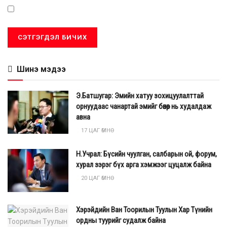
Шинэ мэдээ
Э.Батшугар: Эмийн хатуу зохицуулалттай
орнуудаас чанартай эмийг бөөнөөр нь худалдаж
авна
17 ЦАГ ӨМНӨ
Н.Учрал: Бүсийн чуулган, салбарын ой, форум,
хурал зэрэг бүх арга хэмжээг цуцалж байна
20 ЦАГ ӨМНӨ
Хэрэйдийн Ван Тоорилын Туулын Хар Түнийн
ордны туурийг судалж байна