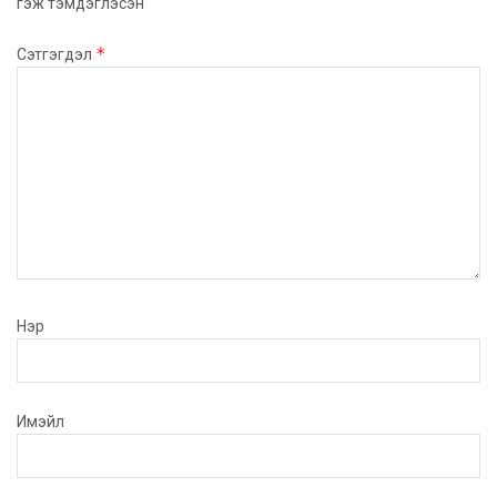
гэж тэмдэглэсэн
*
Сэтгэгдэл
Нэр
Имэйл