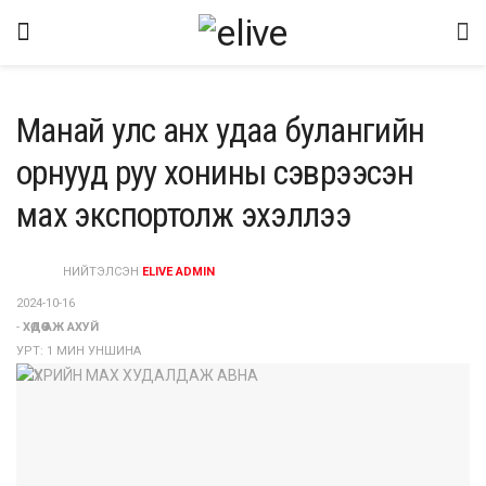
Манай улс анх удаа булангийн
орнууд руу хонины сэврээсэн
мах экспортолж эхэллээ
НИЙТЭЛСЭН
ELIVE ADMIN
2024-10-16
-
ХӨДӨӨ АЖ АХУЙ
УРТ: 1 МИН УНШИНА