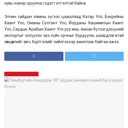
хувь нэмэр оруулна гэдэгт итгэлтэй байна.
Элчин сайдын яамны зүгээс цаашлаад Катар Улс, Бахрейны
Хаант Улс, Оманы Султант Улс, Йорданы Хашимитын Хаант
Улс, Саудын Арабын Хаант Улс руу мах, махан бүтээгдэхүүний
экспортыг эхлүүлэх эрх зүйн орчныг бүрдүүлж, шаардлагатай
зөвшөөрлийг авч, бүртгэлийг хийлгэхээр ажиллаж байгаа ажээ.
Дараагийн мэдээ