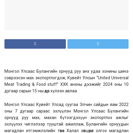
Монгол Улсаас Булангийн орнууд руу анх удаа хонины шинэ
сэврээсэн мах экспортлогдож, Кувейт Улсын “United Universal
Meat Trading & Food stuff” ХХК анхны дээжийг 2024 оны 10
дугаар сарын 15-ны өдөр хүлээн авлаа.
Монгол Улсаас Кувейт Улсад суугаа Элчин сайдын яам 2022
оны 7 дугаар сараас эхлүүлэн Монгол Улсаас Булангийн
орнууд руу мах, махан бүтээгдэхүүн экспортлох ажлыг
эхлүүлэх чиглэлээр тууштай ажиллаж, Булангийн орнуудын
магадлан итгэмжлэлийн төвөөс Халал зөвшөөрөл олгох магадлан