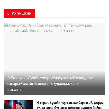
Их уншсан
Э.Батшугар: Эмийн хатуу зохицуулалттай орнуудаас
чанартай эмийг бөөнөөр нь худалдаж авна
2026-08-05
Н.Учрал: Бүсийн чуулган, салбарын ой, форум,
хурал зэрэг бүх арга хэмжээг цуцалж байна