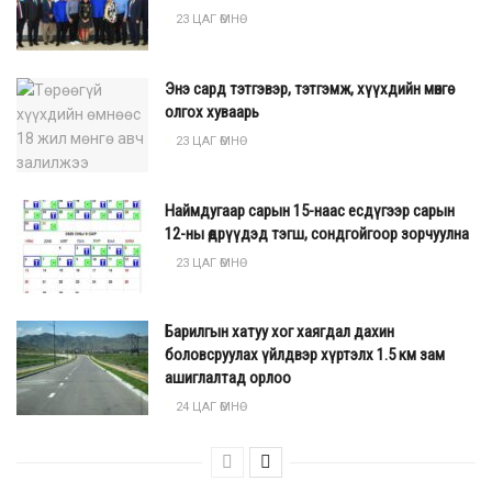
23 ЦАГ ӨМНӨ
Энэ сард тэтгэвэр, тэтгэмж, хүүхдийн мөнгө
олгох хуваарь
23 ЦАГ ӨМНӨ
Наймдугаар сарын 15-наас есдүгээр сарын
12-ны өдрүүдэд тэгш, сондгойгоор зорчуулна
23 ЦАГ ӨМНӨ
Барилгын хатуу хог хаягдал дахин
боловсруулах үйлдвэр хүртэлх 1.5 км зам
ашиглалтад орлоо
24 ЦАГ ӨМНӨ