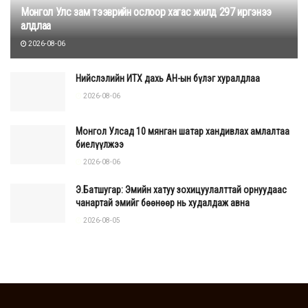
Монгол Улс зам тээврийн ослоор хагас жилд 297 иргэнээ
алдлаа
2026-08-06
Нийслэлийн ИТХ дахь АН-ын бүлэг хуралдлаа
2026-08-06
Монгол Улсад 10 мянган шатар хандивлах амлалтаа
биелүүлжээ
2026-08-06
Э.Батшугар: Эмийн хатуу зохицуулалттай орнуудаас
чанартай эмийг бөөнөөр нь худалдаж авна
2026-08-05