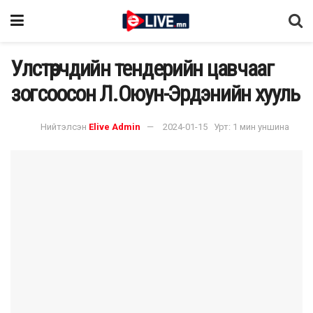
Улстөрчдийн тендерийн цавчааг
зогсоосон Л.Оюун-Эрдэнийн хууль
Нийтэлсэн
Elive Admin
2024-01-15
Урт: 1 мин уншина