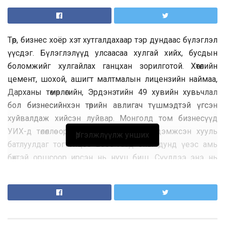
Төр, бизнес хоёр хэт хутгалдахаар тэр дундаас бүлэглэл
үүсдэг. Бүлэглэлүүд улсаасаа хулгай хийх, бусдын
боломжийг хулгайлах ганцхан зорилготой. Хөтөлийн
цемент, шохой, ашигт малтмалын лицензийн наймаа,
Дарханы төмөрлөгийн, Эрдэнэтийн 49 хувийн хувьчлал
бол бизнесийнхэн төрийн авлигач түшмэдтэй үгсэн
хуйвалдаж хийсэн луйвар. Монголд том бизнесүүд
УИХ-д төлөөллөө оруулах замаар өөрсдийгөө дэмжсэн хууль
Үргэлжлүүлж унших
батлуулдаг тогтолцоо 2000-гаад оны дунд үеэс амь
бөхтэй оршсоор ирсэн нь нууц биш. Сүүлдээ энэ нь
МАНАН гэх зэрэг элдэв нэртэй, улсын өмчийг завшдаг
хэд хэдэн бүлэглэл болж оршин тогтносон. Улс төрийн
намууд бодлогоо өрсөлддөг байтал хамтын бизнесээ
хамгаалж хоорондоо дайтдаг болсон. Том бизнесээс
хамааралгүй улстөрч, улс төрөөс хамааралгүй бизнес гэж