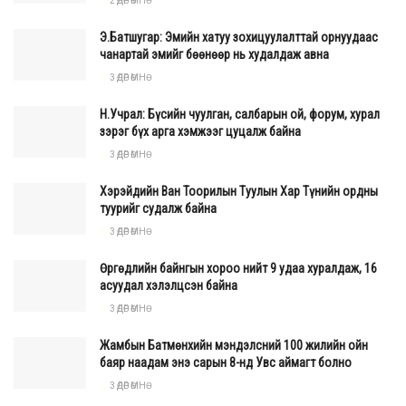
2 ӨДӨР ӨМНӨ
Энэ хуулиар Ерөнхийлөгч, УИХ-ын дарга, Монгол Улсын
Ерөнхий сайд, УИХ-ын гишүүн, сайд нар, аймаг,
Э.Батшугар: Эмийн хатуу зохицуулалттай орнуудаас
нийслэлийн Засаг дарга болон түүний эхнэр, нөхөр,
чанартай эмийг бөөнөөр нь худалдаж авна
хамтран амьдрагч, хүүхэд, хамаарал бүхий хүмүүс төрөөс
3 ӨДӨР ӨМНӨ
болон төрийн өмчит компани, төртэй хамтран хэрэгжүүлж
Н.Учрал: Бүсийн чуулган, салбарын ой, форум, хурал
буй олон улсын байгууллагуудын төсөл хөтөлбөрөөс санхүүжих
зэрэг бүх арга хэмжээг цуцалж байна
бүх төрлийн худалдан авалтад оролцох, аливаа
3 ӨДӨР ӨМНӨ
хөнгөлөлттэй зээл тусламж, тэтгэлэг, батлан даалтад
Хэрэйдийн Ван Тоорилын Туулын Хар Түнийн ордны
хамрагдахыг тус албан тушаалыг эрхэлж буй
туурийг судалж байна
хугацаанд нь хориглосон. Эрхээ хязгаарлуулсан
3 ӨДӨР ӨМНӨ
улстөрчид энэ хуулийг тийм ч таатай хүлээж аваагүй.
Гэхдээ авлигатай тэмцэхэд ийм алхам хийхээс өөр арга
Өргөдлийн байнгын хороо нийт 9 удаа хуралдаж, 16
асуудал хэлэлцсэн байна
Ерөнхий сайдад байгаагүй.
3 ӨДӨР ӨМНӨ
Жамбын Батмөнхийн мэндэлсний 100 жилийн ойн
баяр наадам энэ сарын 8-нд Увс аймагт болно
3 ӨДӨР ӨМНӨ