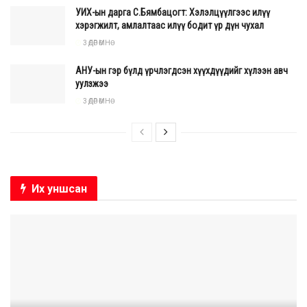
УИХ-ын дарга С.Бямбацогт: Хэлэлцүүлгээс илүү
хэрэгжилт, амлалтаас илүү бодит үр дүн чухал
3 ӨДӨР ӨМНӨ
АНУ-ын гэр бүлд үрчлэгдсэн хүүхдүүдийг хүлээн авч
уулзжээ
3 ӨДӨР ӨМНӨ
Их уншсан