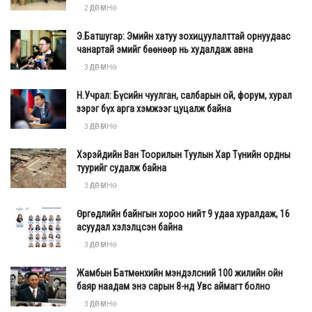
2 ӨДӨР ӨМНӨ
Э.Батшугар: Эмийн хатуу зохицуулалттай орнуудаас
чанартай эмийг бөөнөөр нь худалдаж авна
3 ӨДӨР ӨМНӨ
Н.Учрал: Бүсийн чуулган, салбарын ой, форум, хурал
зэрэг бүх арга хэмжээг цуцалж байна
3 ӨДӨР ӨМНӨ
Хэрэйдийн Ван Тоорилын Туулын Хар Түнийн ордны
туурийг судалж байна
3 ӨДӨР ӨМНӨ
Өргөдлийн байнгын хороо нийт 9 удаа хуралдаж, 16
асуудал хэлэлцсэн байна
3 ӨДӨР ӨМНӨ
Жамбын Батмөнхийн мэндэлсний 100 жилийн ойн
баяр наадам энэ сарын 8-нд Увс аймагт болно
3 ӨДӨР ӨМНӨ