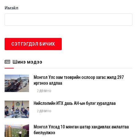
Имэйл
Шинэ мэдээ
Монгол Улс зам тээврийн ослоор хагас жилд 297
иргэнээ алдлаа
2 ӨДӨР ӨМНӨ
Нийслэлийн ИТХ дахь АН-ын бүлэг хуралдлаа
2 ӨДӨР ӨМНӨ
Монгол Улсад 10 мянган шатар хандивлах амлалтаа
биелүүлжээ