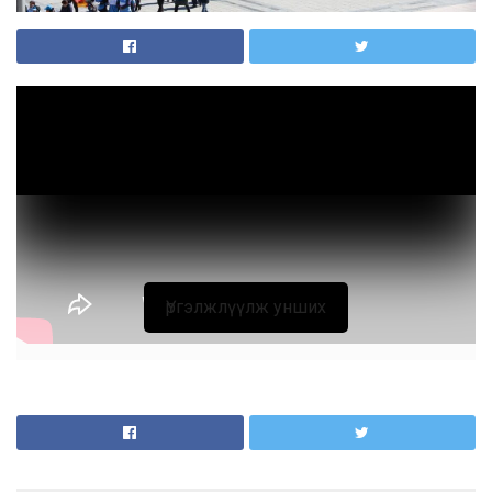
Үргэлжлүүлж унших