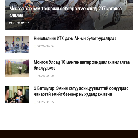
Монгол Улс зам тээврийн ослоор хагас жилд 297 иргэнээ
алдлаа
2026-08-06
Нийслэлийн ИТХ дахь АН-ын бүлэг хуралдлаа
2026-08-06
Монгол Улсад 10 мянган шатар хандивлах амлалтаа
биелүүлжээ
2026-08-06
Э.Батшугар: Эмийн хатуу зохицуулалттай орнуудаас
чанартай эмийг бөөнөөр нь худалдаж авна
2026-08-05