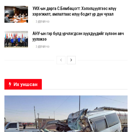
УИХ-ын дарга С.Бямбацогт: Хэлэлцүүлгээс илүү
хэрэгжилт, амлалтаас илүү бодит үр дүн чухал
3 ӨДӨР ӨМНӨ
АНУ-ын гэр бүлд үрчлэгдсэн хүүхдүүдийг хүлээн авч
уулзжээ
3 ӨДӨР ӨМНӨ
Их уншсан