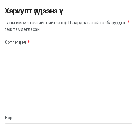
Хариулт үлдээнэ үү
*
Таны имэйл хаягийг нийтлэхгүй.
Шаардлагатай талбаруудыг
гэж тэмдэглэсэн
*
Сэтгэгдэл
Нэр