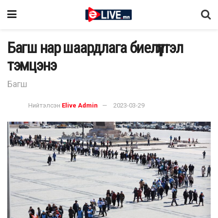
Багш нар шаардлага биелүүлтэл
тэмцэнэ
Багш
Нийтэлсэн
Elive Admin
2023-03-29