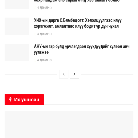
4 ӨДӨР ӨМНӨ
УИХ-ын дарга С.Бямбацогт: Хэлэлцүүлгээс илүү
хэрэгжилт, амлалтаас илүү бодит үр дүн чухал
4 ӨДӨР ӨМНӨ
АНУ-ын гэр бүлд үрчлэгдсэн хүүхдүүдийг хүлээн авч
уулзжээ
4 ӨДӨР ӨМНӨ
Их уншсан