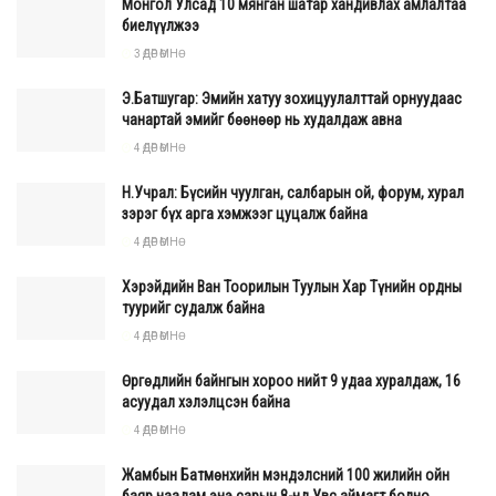
Монгол Улсад 10 мянган шатар хандивлах амлалтаа
биелүүлжээ
3 ӨДӨР ӨМНӨ
Э.Батшугар: Эмийн хатуу зохицуулалттай орнуудаас
чанартай эмийг бөөнөөр нь худалдаж авна
4 ӨДӨР ӨМНӨ
Н.Учрал: Бүсийн чуулган, салбарын ой, форум, хурал
зэрэг бүх арга хэмжээг цуцалж байна
4 ӨДӨР ӨМНӨ
Хэрэйдийн Ван Тоорилын Туулын Хар Түнийн ордны
туурийг судалж байна
4 ӨДӨР ӨМНӨ
Өргөдлийн байнгын хороо нийт 9 удаа хуралдаж, 16
асуудал хэлэлцсэн байна
4 ӨДӨР ӨМНӨ
Жамбын Батмөнхийн мэндэлсний 100 жилийн ойн
баяр наадам энэ сарын 8-нд Увс аймагт болно