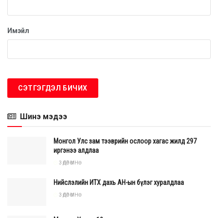
хатуу хариуцлага тооцох болно. Хууль зөрчиж,
ашиг сонирхлын зөрчилд автсан бол өөрсдөө өргөдөл өгч,
Имэйл
ажлаа хүлээлгэж өгөөрэй. Хатуу анхааруулж байна
гэв.
Шинэ мэдээ
Монгол Улс зам тээврийн ослоор хагас жилд 297
иргэнээ алдлаа
3 ӨДӨР ӨМНӨ
Нийслэлийн ИТХ дахь АН-ын бүлэг хуралдлаа
3 ӨДӨР ӨМНӨ