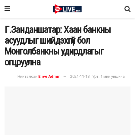
Г.Занданшатар: Хаан банкны
асуудлыг шийдэхгүй бол
Монголбанкны удирдлагыг
огцруулна
Нийтэлсэн
Elive Admin
2021-11-18
Урт: 1 мин уншина