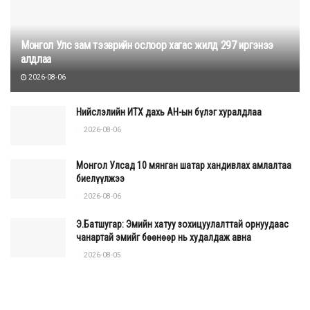
Монгол Улс зам тээврийн ослоор хагас жилд 297 иргэнээ
алдлаа
2026-08-06
Нийслэлийн ИТХ дахь АН-ын бүлэг хуралдлаа
2026-08-06
Монгол Улсад 10 мянган шатар хандивлах амлалтаа
биелүүлжээ
2026-08-06
Э.Батшугар: Эмийн хатуу зохицуулалттай орнуудаас
чанартай эмийг бөөнөөр нь худалдаж авна
2026-08-05