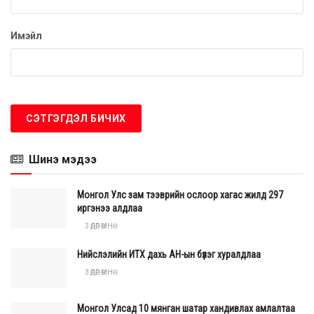
Имэйл
Шинэ мэдээ
Монгол Улс зам тээврийн ослоор хагас жилд 297
иргэнээ алдлаа
3 ӨДӨР ӨМНӨ
Үүний үр дүнд энэ жил анх удаа 2 га талбайгаас 10 тонн
цагаан будааны ургац хурааж авчээ. Энэхүү төсөл нь
Нийслэлийн ИТХ дахь АН-ын бүлэг хуралдлаа
цаашид Монгол оронд ялангуяа говийн бүсэд цагаан
3 ӨДӨР ӨМНӨ
будаа тарих технологийг нутагшуулан, цаашид цагаан
будаа, үр тариа эрхлэлтийг нэмэгдүүлэх боломжийг
Монгол Улсад 10 мянган шатар хандивлах амлалтаа