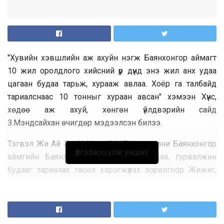
"Хувийн хэвшлийн аж ахуйн нэгж Баянхонгор аймагт
10 жил оролдлого хийсний үр дүнд энэ жил анх удаа
цагаан будаа тарьж, хурааж авлаа. Хоёр га талбайд
тариалснаас 10 тонныг хураан авсан" хэмээн Хүнс,
хөдөө аж ахуй, хөнгөн үйлдвэрийн сайд
З.Мэндсайхан өчигдөр мэдээлсэн билээ.
Тэгвэл Жи Ай Эм И Икс /GIMEX/ компани Баянхонгор
Үргэлжлүүлж унших
аймгийн Баянлиг суманд цагаан будаа, гурвалжин
будааг тариалах төсөл хэрэгжүүлэх зорилгоор Жижиг,
дунд үйлдвэрийг хөгжүүлэх сангаас 2018 онд 300 сая
төгрөгийн хөнгөлөлттэй зээл авч тариалж эхэлжээ.