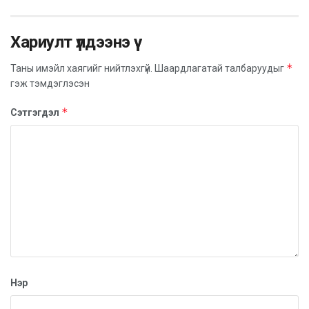
Хариулт үлдээнэ үү
*
Таны имэйл хаягийг нийтлэхгүй.
Шаардлагатай талбаруудыг
гэж тэмдэглэсэн
*
Сэтгэгдэл
Нэр