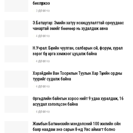
бүрдүүлсэн өндөр ач холбогдолтой байна.
биелүүлжээ
3 ӨДӨР ӨМНӨ
Орон нутгийн хөрсөнд тарьж ургуулсан шинэ ургацын
Э.Батшугар: Эмийн хатуу зохицуулалттай орнуудаас
дээжийг "Хөсөг цагаан будаа" нэртэйгээр
чанартай эмийг бөөнөөр нь худалдаж авна
хэрэглэгчдэд хүргэх юм.
4 ӨДӨР ӨМНӨ
Эх сурвалж:
ЖДҮГ
Н.Учрал: Бүсийн чуулган, салбарын ой, форум, хурал
зэрэг бүх арга хэмжээг цуцалж байна
4 ӨДӨР ӨМНӨ
Хэрэйдийн Ван Тоорилын Туулын Хар Түнийн ордны
туурийг судалж байна
4 ӨДӨР ӨМНӨ
Өргөдлийн байнгын хороо нийт 9 удаа хуралдаж, 16
асуудал хэлэлцсэн байна
4 ӨДӨР ӨМНӨ
Жамбын Батмөнхийн мэндэлсний 100 жилийн ойн
баяр наадам энэ сарын 8-нд Увс аймагт болно