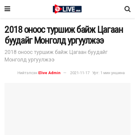
2018 оноос туршиж байж Цагаан
буудайг Монголд ургуулжээ
2018 оноос туршиж байж Цагаан буудайг
Монголд ургуулжээ
Нийтэлсэн
Elive Admin
2021-11-17
Урт: 1 мин уншина