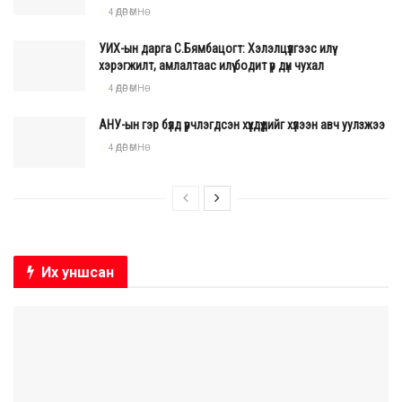
4 ӨДӨР ӨМНӨ
УИХ-ын дарга С.Бямбацогт: Хэлэлцүүлгээс илүү
хэрэгжилт, амлалтаас илүү бодит үр дүн чухал
4 ӨДӨР ӨМНӨ
АНУ-ын гэр бүлд үрчлэгдсэн хүүхдүүдийг хүлээн авч уулзжээ
4 ӨДӨР ӨМНӨ
Их уншсан