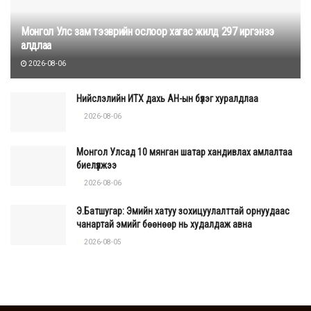
Монгол Улс зам тээврийн ослоор хагас жилд 297 иргэнээ
алдлаа
2026-08-06
Нийслэлийн ИТХ дахь АН-ын бүлэг хуралдлаа
2026-08-06
Монгол Улсад 10 мянган шатар хандивлах амлалтаа
биелүүлжээ
2026-08-06
Э.Батшугар: Эмийн хатуу зохицуулалттай орнуудаас
чанартай эмийг бөөнөөр нь худалдаж авна
2026-08-05