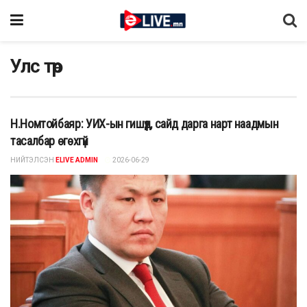
Улс төр
Н.Номтойбаяр: УИХ-ын гишүүд, сайд дарга нарт наадмын
тасалбар өгөхгүй
НИЙТЭЛСЭН
ELIVE ADMIN
2026-06-29