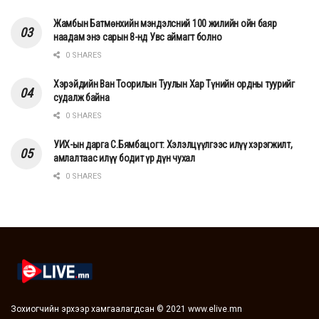
Жамбын Батмөнхийн мэндэлсний 100 жилийн ойн баяр
наадам энэ сарын 8-нд Увс аймагт болно
0 SHARES
Хэрэйдийн Ван Тоорилын Туулын Хар Түнийн ордны туурийг
судалж байна
0 SHARES
УИХ-ын дарга С.Бямбацогт: Хэлэлцүүлгээс илүү хэрэгжилт,
амлалтаас илүү бодит үр дүн чухал
0 SHARES
Зохиогчийн эрхээр хамгаалагдсан © 2021 www.elive.mn