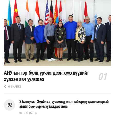
АНУ-ын гэр бүлд үрчлэгдсэн хүүхдүүдийг
хүлээн авч уулзжээ
0 SHARES
Э.Батшугар: Эмийн хатуу зохицуулалттай орнуудаас чанартай
эмийг бөөнөөр нь худалдаж авна
0 SHARES