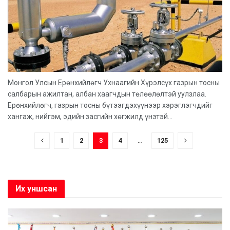
Монгол Улсын Ерөнхийлөгч Ухнаагийн Хүрэлсүх газрын тосны
салбарын ажилтан, албан хаагчдын төлөөлөлтэй уулзлаа.
Ерөнхийлөгч, газрын тосны бүтээгдэхүүнээр хэрэглэгчдийг
хангаж, нийгэм, эдийн засгийн хөгжилд үнэтэй...
1
2
3
4
…
125
Их уншсан