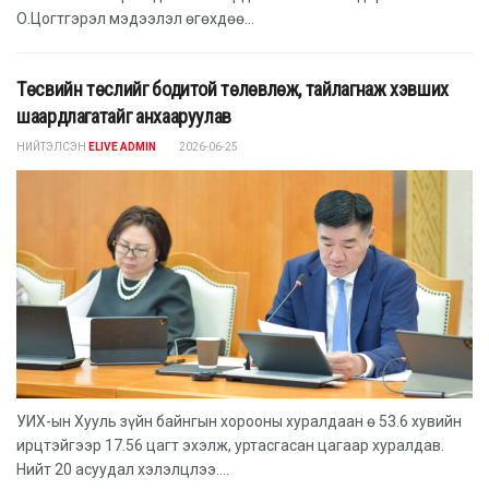
О.Цогтгэрэл мэдээлэл өгөхдөө...
Төсвийн төслийг бодитой төлөвлөж, тайлагнаж хэвших
шаардлагатайг анхааруулав
НИЙТЭЛСЭН
ELIVE ADMIN
2026-06-25
УИХ-ын Хууль зүйн байнгын хорооны хуралдаан ө 53.6 хувийн
ирцтэйгээр 17.56 цагт эхэлж, уртасгасан цагаар хуралдав.
Нийт 20 асуудал хэлэлцлээ....