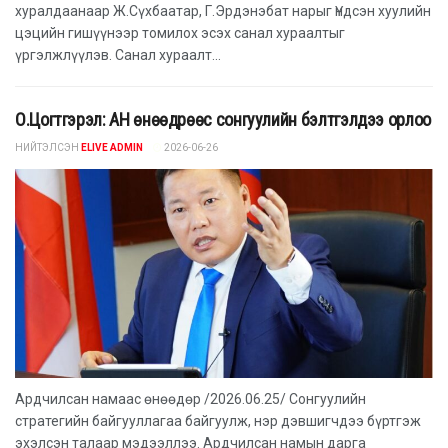
хуралдаанаар Ж.Сүхбаатар, Г.Эрдэнэбат нарыг Үндсэн хуулийн
цэцийн гишүүнээр томилох эсэх санал хураалтыг
үргэлжлүүлэв. Санал хураалт...
О.Цогтгэрэл: АН өнөөдрөөс сонгуулийн бэлтгэлдээ орлоо
НИЙТЭЛСЭН
ELIVE ADMIN
2026-06-26
Ардчилсан намаас өнөөдөр /2026.06.25/ Сонгуулийн
стратегийн байгууллагаа байгуулж, нэр дэвшигчдээ бүртгэж
эхэлсэн талаар мэдээллээ. Ардчилсан намын дарга