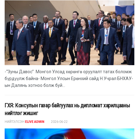
-“Зуны Давос” Монгол Улсад хөрөнгө оруулалт татах боломж
бүрдүүлж байна- Монгол Улсын Ерөнхий сайд Н.Учрал БНХАУ-
ын Далянь хотноо болж буй...
ГХЯ: Консулын газар байгуулах нь дипломат харилцааны
нийтлэг жишиг
НИЙТЭЛСЭН
ELIVE ADMIN
2026-06-22