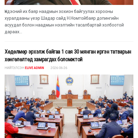
Үндэсний их баяр наадмын зохион байгуулах хорооны
хуралдааны үеэр Шадар сайд Н.Номтойбаяр допингийн
асуудал болон наадмын нээлтийн тасалбартай холбоотой
дараах...
Хөдөлмөр эрхэлж байгаа 1 сая 30 мянган иргэн татварын
хөнгөлөлтөд хамрагдах боломжтой
НИЙТЭЛСЭН
ELIVE ADMIN
2026-06-26