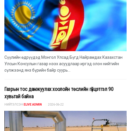
Сүүлийн өдрүүдэд Монгол Улсад Бүгд Найрамдах Казахстан
Улсын Консулын газар нээх асуудлаар иргэд олон нийтийн
сүлжээнд янз бүрийн байр суурь...
Газрын тос дамжуулах хоолойн төслийн гүйцэтгэл 90
хувьтай байна
НИЙТЭЛСЭН
ELIVE ADMIN
2026-06-22