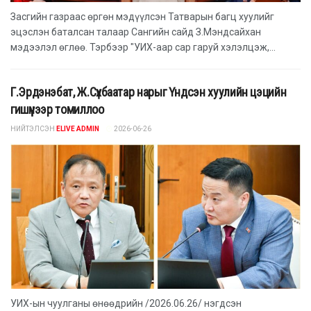
Засгийн газраас өргөн мэдүүлсэн Татварын багц хуулийг
эцэслэн баталсан талаар Сангийн сайд З.Мэндсайхан
мэдээлэл өглөө. Тэрбээр "УИХ-аар сар гаруй хэлэлцэж,...
Г.Эрдэнэбат, Ж.Сүхбаатар нарыг Үндсэн хуулийн цэцийн
гишүүнээр томиллоо
НИЙТЭЛСЭН
ELIVE ADMIN
2026-06-26
УИХ-ын чуулганы өнөөдрийн /2026.06.26/ нэгдсэн