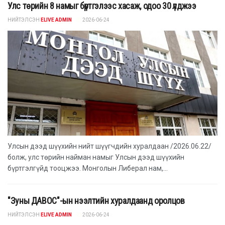
Улс төрийн 8 намыг бүртгэлээс хасаж, одоо 30 үлджээ
НИЙТЭЛСЭН
ELIVE ADMIN
2026-06-24
Улсын дээд шүүхийн нийт шүүгчдийн хуралдаан /2026.06.22/
болж, улс төрийн найман намыг Улсын дээд шүүхийн
бүртгэлгүйд тооцжээ. Монголын Либерал нам,...
"Зуны ДАВОС"-ын нээлтийн хуралдаанд оролцов
НИЙТЭЛСЭН
ELIVE ADMIN
2026-06-24