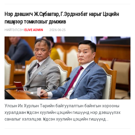
Нэр дэвшигч Ж.Сүхбаатар, Г.Эрдэнэбат нарыг Цэцийн
гишүүнээр томилохыг дэмжив
НИЙТЭЛСЭН
ELIVE ADMIN
2026-06-25
Улсын Их Хурлын Төрийн байгуулалтын байнгын хорооны
хуралдаан Үндсэн хуулийн цэцийн гишүүнд нэр дэвшүүлэх
саналыг хэлэлцэв. Үндсэн хуулийн цэцийн гишүүнд...