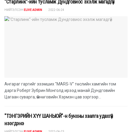
"Старлинк"-ийн тусламж Дундговиос эхэлж магадгүй
НИЙТЭЛСЭН
ELIVE ADMIN
2022-06-24
Ангараг гаргийг эзэмших "MARS-V" төслийн хамгийн том
дарга Роберт Зубрин Монголд ирээд манай Дундговийн
Цагаан суварга, Өмнөговийн Хэрмэн цав зэргээр...
"ТЭНГЭРИЙН ХҮҮ ШАНЬЮЙ"-н бунхны хаалга удахгүй
нээгдэнэ
НИЙТЭЛСЭН
ELIVE ADMIN
2022-06-23