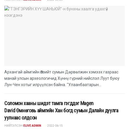
Архангай аймгийн Өлзийт сумын Дөрвөлжин хэмээх газраас
манай улсын археологичид Хүннү гүрний нийслэл Луут буюу
Лун-Чен хотыг илрүүлсэн байна. "Улаанбаатарын...
Соломон хааны шидэт тамга гэгддэг Magen
David Өмнөговь аймгийн Хан богд сумын Далайн дуулга
уулнаас олдсон
НИЙТЭЛСЭН
ELIVE ADMIN
2022-06-15