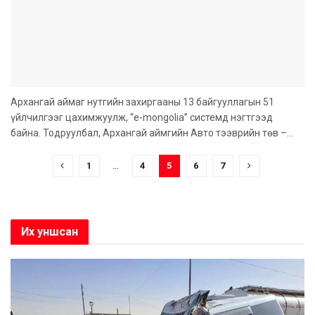
Архангай аймаг нутгийн захиргааны 13 байгууллагын 51
үйлчилгээг цахимжуулж, “e-mongolia” системд нэгтгээд
байна. Тодруулбал, Архангай аймгийн Авто тээврийн төв –...
1
…
4
5
6
7
Их уншсан