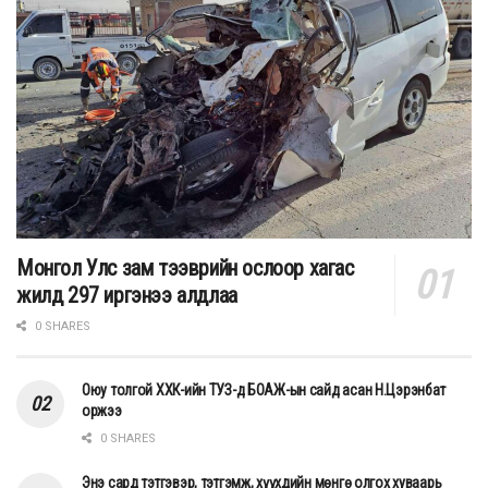
Монгол Улс зам тээврийн ослоор хагас
жилд 297 иргэнээ алдлаа
0 SHARES
Оюу толгой ХХК-ийн ТУЗ-д БОАЖ-ын сайд асан Н.Цэрэнбат
оржээ
0 SHARES
Энэ сард тэтгэвэр, тэтгэмж, хүүхдийн мөнгө олгох хуваарь