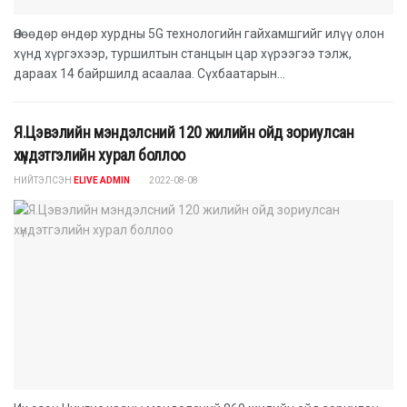
Өнөөдөр өндөр хурдны 5G технологийн гайхамшгийг илүү олон
хүнд хүргэхээр, туршилтын станцын цар хүрээгээ тэлж,
дараах 14 байршилд асаалаа. Сүхбаатарын...
Я.Цэвэлийн мэндэлсний 120 жилийн ойд зориулсан
хүндэтгэлийн хурал боллоо
НИЙТЭЛСЭН
ELIVE ADMIN
2022-08-08