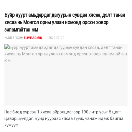
Буйр нуурт амьдардаг дагуурын сувдан хясаа, дэлт танан
хясаа нь Монгол орны улаан номонд орсон ховор
заламгайтан юм
НИЙТЭЛСЭН
ELIVE ADMIN
2022-07-20
Нас биед хүрсэн 1 хясаа ойролцоогоор 190 литр усыг 5 цагт
цэвэршүүлдэг. Буйр нуураас хясаа түүж, чанаж идэж байгаа
хүмүүс...