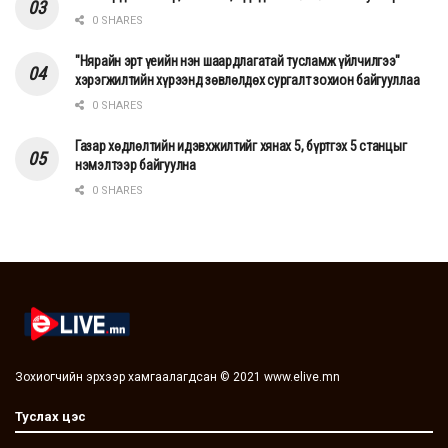
0 SHARES
"Нярайн эрт үеийн нэн шаардлагатай тусламж үйлчилгээ"
хэрэгжилтийн хүрээнд зөвлөлдөх сургалт зохион байгууллаа
0 SHARES
Газар хөдлөлтийн идэвхжилтийг хянах 5, бүртгэх 5 станцыг
нэмэлтээр байгуулна
0 SHARES
Зохиогчийн эрхээр хамгаалагдсан © 2021 www.elive.mn
Туслах цэс