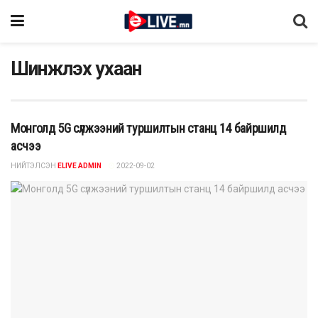
Шинжлэх ухаан
Монголд 5G сүлжээний туршилтын станц 14 байршилд
асчээ
НИЙТЭЛСЭН
ELIVE ADMIN
2022-09-02