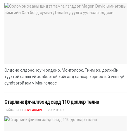
Олдоно олдоно, юу ч олдоно, Монголоос. Тийм ээ, дэлхийн
түүхтэй салшгүй холбоотой хийгээд сансар хорвоотой үлшгүй
сүлбээтэй юм ч Монголоос...
Старлинк үйлчилгээнд сард 110 доллар төлнө
НИЙТЭЛСЭН
ELIVE ADMIN
2022-06-09