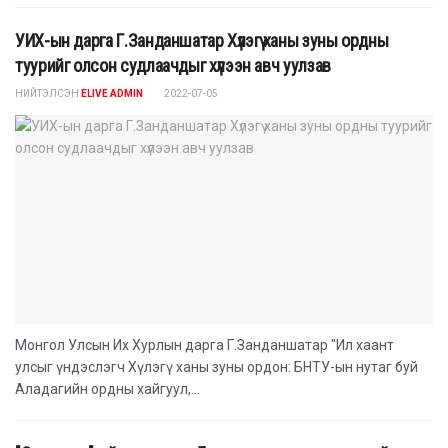
УИХ-ын дарга Г.Занданшатар Хүлэгү ханы зуны ордны
туурийг олсон судлаачдыг хүлээн авч уулзав
НИЙТЭЛСЭН
ELIVE ADMIN
2022-07-05
Монгол Улсын Их Хурлын дарга Г.Занданшатар "Ил хаант
улсыг үндэслэгч Хүлэгү ханы зуны ордон: БНТУ-ын нутаг буй
Аладагийн ордны хайгуул,...