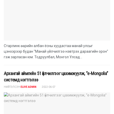
Старлинк өөрийн албан ёсны хуудастаа манай улсыг
цэнхэрээр будан "Манай үйлчилгээ нэвтрэх дараагийн орон"
гэж зарласан юм. Тодруулбал, Монгол Улсад...
Архангай аймгийн 51 үйлчилгээг цахимжуулж, “e-Mongolia”
системд нэгтгэлээ
НИЙТЭЛСЭН
ELIVE ADMIN
2022-06-07