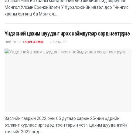
Их эзэн Чингис хааны мэндэлсний 860 жилийн ойд зориулан
Монгол Улсын Ерөнхийлөгч У.Хүрэлсүхийн ивээл дор “Чингис
хааны ертөнц ба Монгол...
Үндэсний цахим шууданг ирэх наймдугаар сард нэвтрүүлнэ
НИЙТЭЛСЭН
ELIVE ADMIN
2022-07-22
Засгийн газрын 2022 оны 05 дугаар сарын 25-ний өдрийн
ээлжит хурлаас иргэдэд тоон гарын үсэг, цахим шуудангийн
хаягийг 2022 онд...