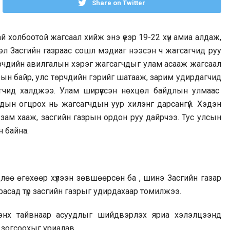
Share on Twitter
 холбоотой жагсаал хийж энэ үеэр 19-22 хүн амиа алдаж,
эл Засгийн газраас сошл мэдиаг нээсэн ч жагсагчид руу
рчдийн авилгалын хэрэг жагсагчдыг улам асааж жагсаал
рын байр, улс төрчдийн гэрийг шатааж, зарим удирдагчид
гчид халджээ. Улам ширүүссэн нөхцөл байдлын улмаас
дын огцрох нь жагсагчдын уур хилэнг дарсангүй. Хэдэн
зам хааж, засгийн газрын ордон руу дайрчээ. Тус улсын
н байна.
лөө өгөхөөр хүлээн зөвшөөрсөн ба , шинэ Засгийн газар
Прасад
түр засгийн газрыг удирдахаар томилжээ.
энх тайвнаар асуудлыг шийдвэрлэх яриа хэлэлцээнд
 зогсоохыг уриалав.