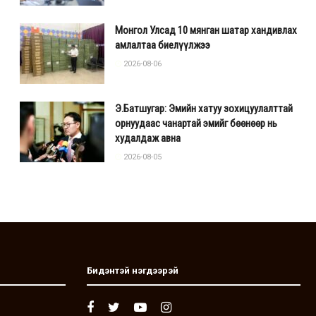
Монгол Улсад 10 мянган шатар хандивлах
амлалтаа биелүүлжээ
2026-08-06
Э.Батшугар: Эмийн хатуу зохицуулалттай
орнуудаас чанартай эмийг бөөнөөр нь
худалдаж авна
2026-08-05
Бидэнтэй нэгдээрэй