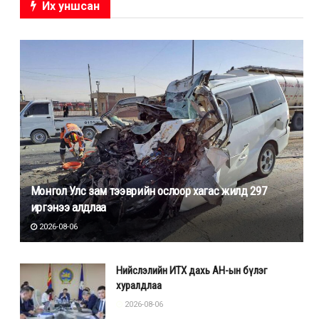
Их уншсан
Монгол Улс зам тээврийн ослоор хагас жилд 297
иргэнээ алдлаа
2026-08-06
Нийслэлийн ИТХ дахь АН-ын бүлэг
хуралдлаа
2026-08-06