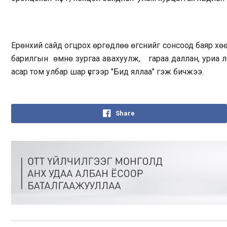
Ерөнхий сайд огцрох өргөдлөө өгснийг сонсоод баяр хө
барилгын өмнө зургаа авахуулж, гараа даллан, уриа 
асар том улбар шар үсгээр "Бид яллаа" гэж бичжээ.
Share