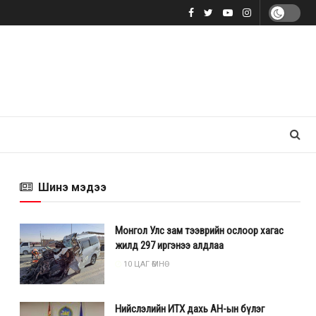
Шинэ мэдээ
Монгол Улс зам тээврийн ослоор хагас
жилд 297 иргэнээ алдлаа
10 ЦАГ ӨМНӨ
Нийслэлийн ИТХ дахь АН-ын бүлэг