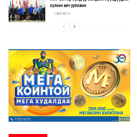
хүлээн авч уулзжээ
2 ӨДӨР ӨМНӨ