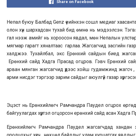
Share on Facebook
Непал буюу Балбад Genz үеийнхэн сошл медиаг хаасантай
олон хүн шархадсан тухай бид өмнө нь мэдээлсэн. Тэгв
гал нээж амийг нь хороосон явдал, мөн Непалын улстө
мягмар гарагт хяналтаас гарлаа. Жагсагчид засгийн газ
халджээ. Тухайлбал, экс Ерөнхий сайдын биед жагса
Ерөнхий сайд
Хадга Прасад
огцров. Гэвч Ерөнхий сай
арван мянган жагсагчид үдээс хойш гудамжинд жагсч , 
арми нисдэг тэргээр зарим сайдыг аюулгүй газар хүргэсэ
Эцэст нь Ерөнхийлөгч Рамчандра Паудел
огцрох өргөд
байгуулагдах хүртэл огцорсон ерөнхий сайд асан Хадга 
Ерөнхийлөгч Рамчандра Паудел жагсагчдад хандан 
оролцохыг хүсч , нөхцөл байдлыг улам хурцатгах явдлыг