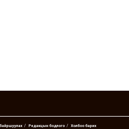
 байршуулах
Редакцын бодлого
Холбоо барих