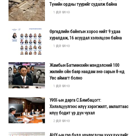
Түнийн ордны туурийг судалж байна
1 ӨДӨР ӨМНӨ
Өргөдлийн байнгын хороо нийт 9 удаа
хуралдаж, 16 асуудал хэлэлцсэн байна
1 ӨДӨР ӨМНӨ
Жамбын Батмөнхийн мэндэлсний 100
жилийн ойн баяр наадам энэ сарын 8-нд
Увс аймагт болно
1 ӨДӨР ӨМНӨ
УИХ-ын дарга С.Бямбацогт:
Хэлэлцүүлгээс илүү хэрэгжилт, амлалтаас
илүү бодит үр дүн чухал
2 ӨДӨР ӨМНӨ
АНУ-ын гэр бүлд үрчлэгдсэн хүүхдүүдийг