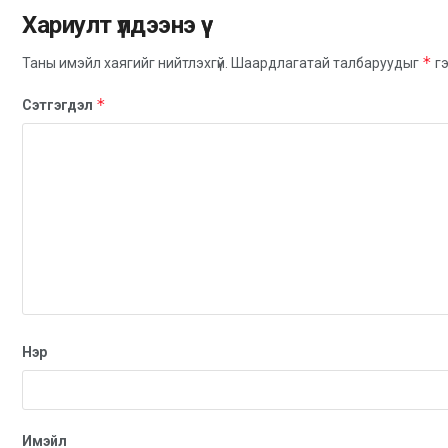
Хариулт үлдээнэ үү
*
Таны имэйл хаягийг нийтлэхгүй.
Шаардлагатай талбаруудыг
гэ
*
Сэтгэгдэл
Нэр
Имэйл