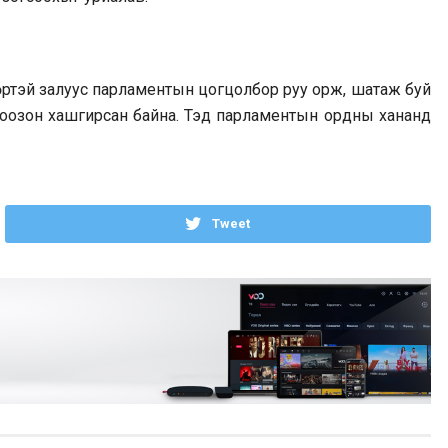
өртэй залуус парламентын цогцолбор руу орж, шатаж буй
лоозон хашгирсан байна. Тэд парламентын ордны хананд
Tweet