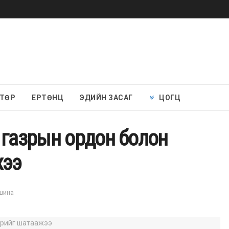
 ТӨР
ЕРТӨНЦ
ЭДИЙН ЗАСАГ
ЦОГЦ
 газрын ордон болон
жээ
ншина