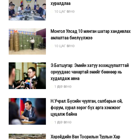
хуралдлаа
10 ЦАГ ӨМНӨ
Монгол Улсад 10 мянган шатар хандивлах
амлалтаа биелүүлжээ
10 ЦАГ ӨМНӨ
Э.Батшугар: Эмийн хатуу зохицуулалттай
орнуудаас чанартай эмийг бөөнөөр нь
худалдаж авна
1 ӨДӨР ӨМНӨ
Н.Учрал: Бүсийн чуулган, салбарын ой,
форум, хурал зэрэг бүх арга хэмжээг
цуцалж байна
1 ӨДӨР ӨМНӨ
Хэрэйдийн Ван Тоорилын Туулын Хар