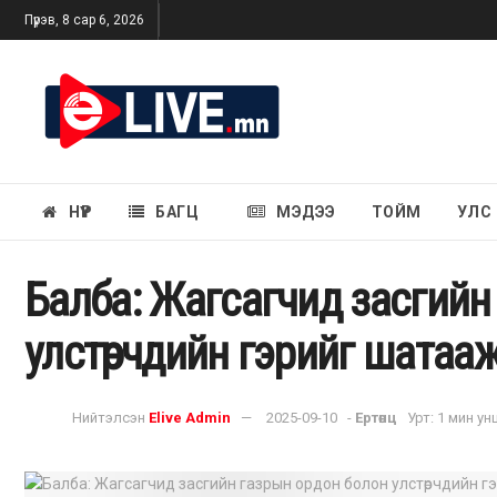
Пүрэв, 8 сар 6, 2026
НҮҮР
БАГЦ
МЭДЭЭ
ТОЙМ
УЛС
Балба: Жагсагчид засгийн
улстөрчдийн гэрийг шатаа
Нийтэлсэн
Elive Admin
2025-09-10
-
Ертөнц
Урт: 1 мин у