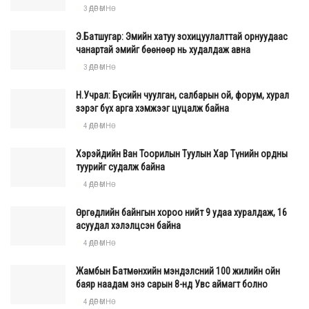
тавьсан төсвийн дутагдал, шаардлагатай тоног төхөөрөмж
3 ӨДӨР ӨМНӨ
худалдан авах зардлын саналыг Засгийн газрын энэ
Э.Батшугар: Эмийн хатуу зохицуулалттай орнуудаас
долоо хоногийн хуралдаанаар хэлэлцэн
чанартай эмийг бөөнөөр нь худалдаж авна
шийдвэрлэхээр боллоо.
3 ӨДӨР ӨМНӨ
Н.Учрал: Бүсийн чуулган, салбарын ой, форум, хурал
зэрэг бүх арга хэмжээг цуцалж байна
4 ӨДӨР ӨМНӨ
Хэрэйдийн Ван Тоорилын Туулын Хар Түнийн ордны
туурийг судалж байна
4 ӨДӨР ӨМНӨ
Өргөдлийн байнгын хороо нийт 9 удаа хуралдаж, 16
асуудал хэлэлцсэн байна
4 ӨДӨР ӨМНӨ
Жамбын Батмөнхийн мэндэлсний 100 жилийн ойн
баяр наадам энэ сарын 8-нд Увс аймагт болно
Энэ үеэр 7 настай охин өөрт тулгамдсан асуудлаа Ерөнхий
4 ӨДӨР ӨМНӨ