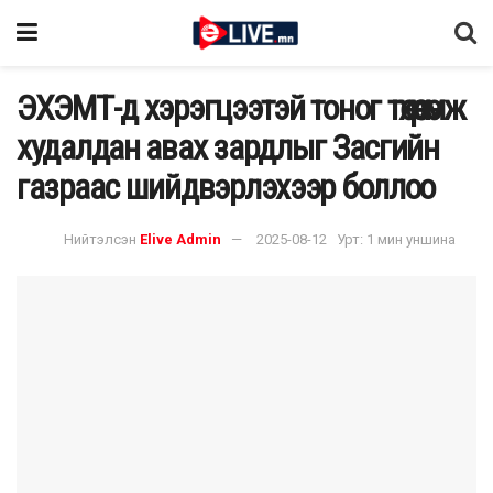
ЭХЭМТ-д хэрэгцээтэй тоног төхөөрөмж
худалдан авах зардлыг Засгийн
газраас шийдвэрлэхээр боллоо
Нийтэлсэн
Elive Admin
2025-08-12
Урт: 1 мин уншина