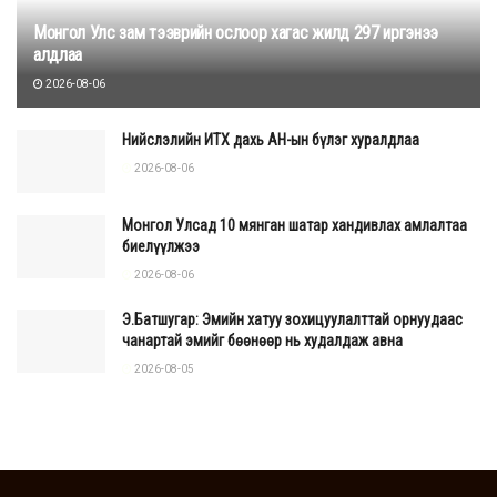
Монгол Улс зам тээврийн ослоор хагас жилд 297 иргэнээ
алдлаа
2026-08-06
Нийслэлийн ИТХ дахь АН-ын бүлэг хуралдлаа
2026-08-06
Монгол Улсад 10 мянган шатар хандивлах амлалтаа
биелүүлжээ
2026-08-06
Э.Батшугар: Эмийн хатуу зохицуулалттай орнуудаас
чанартай эмийг бөөнөөр нь худалдаж авна
2026-08-05