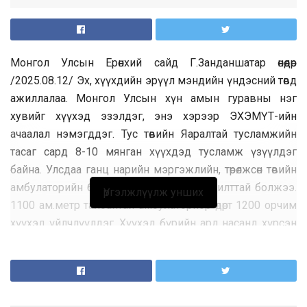
Монгол Улсын Ерөнхий сайд Г.Занданшатар өнөөдөр
/2025.08.12/ Эх, хүүхдийн эрүүл мэндийн үндэсний төвд
ажиллалаа. Монгол Улсын хүн амын гуравны нэг
хувийг хүүхэд эзэлдэг, энэ хэрээр ЭХЭМҮТ-ийн
ачаалал нэмэгддэг. Тус төвийн Яаралтай тусламжийн
тасаг сард 8-10 мянган хүүхдэд тусламж үзүүлдэг
байна. Улсдаа ганц нарийн мэргэжлийн, төрөлжсөн төвийн
амбулаторийн барилга 38 жилийн насжилттай болжээ.
Үргэлжлүүлж унших
1100 ам.метр талбайтай амбулаториор өдөрт 1200 орчим
хүүхэд үйлчлүүлдэг. Хүүхэд бүрийн ард насанд хүрсэн
цөөндөө хоёр хүн дагаж явдаг гэж тооцвол өдөрт 3500 орчим
хүн зөвхөн амбулаториор үйлчлүүлж байна. Хүн амын
өсөлтийг дагаад эмчилгээ, үйлчилгээний хүртээмж
нэмэгдэх ёстой ч ЭХЭМҮТ-ийн ачаалал өндөр хэвээр