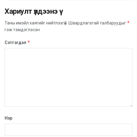
байна.
Хариулт үлдээнэ үү
*
Таны имэйл хаягийг нийтлэхгүй.
Шаардлагатай талбаруудыг
гэж тэмдэглэсэн
*
Сэтгэгдэл
Тухайлбал, үзлэг хүлээх хугацаа 10-20 хоног, мэс
заслынх хамгийн дээд тал нь 90 хоног байна.
Нэр
Амбулаторийн ачааллыг бууруулах барилгын ажил
дуусаж, Улсын комисс хүлээн авчээ. Ирэх сард
ашиглалтад бүрэн оруулахаар ажиллаж байна.