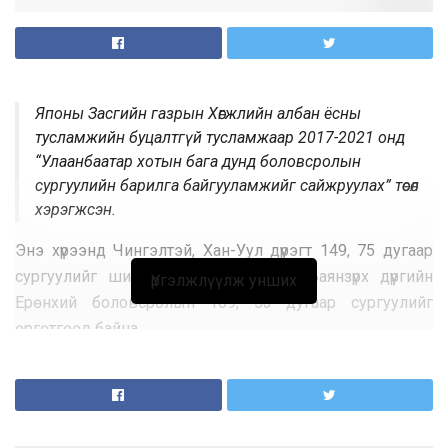
Японы Засгийн газрын Хөгжлийн албан ёсны
тусламжийн буцалтгүй тусламжаар 2017-2021 онд
“Улаанбаатар хотын бага дунд боловсролын
сургуулийн барилга байгууламжийг сайжруулах” төсөл
хэрэгжсэн.
Энэ хүрээнд Чингэлтэй, Хан-Уул дүүрэгт 149, 75 дугаар
сургуулийг шинээр барьж, Налайх, Баянзүрх дүүргийн
Үргэлжлүүлж унших
Ерөнхий боловсролын 109, 53 дугаар сургуулийг
өргөтгөөд байна.
149 дүгээр сургууль нь 18 анги, танхимтай, 720 хүүхдийн
хүчин чадалтай. Сургуулийн барилга, байгууламжийг
хөгжлийн бэрхшээлтэй иргэнд ээлтэй, зорчиход саад