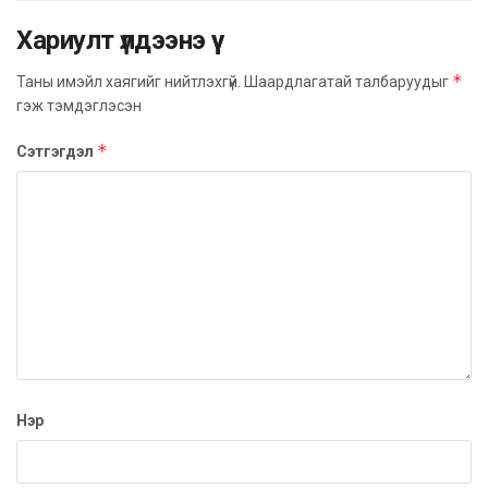
бартаагүй байхаар төлөвлөсөн, газар хөдлөлтийн 8
баллд тэсвэртэй тул гамшгийн үед түр хорогдох байр
Хариулт үлдээнэ үү
болгон ашиглах боломжтой юм.
*
Таны имэйл хаягийг нийтлэхгүй.
Шаардлагатай талбаруудыг
гэж тэмдэглэсэн
*
Сэтгэгдэл
Нэр