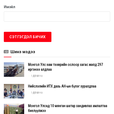
Имэйл
Шинэ мэдээ
Монгол Улс зам тээврийн ослоор хагас жилд 297
иргэнээ алдлаа
1 ӨДӨР ӨМНӨ
Нийслэлийн ИТХ дахь АН-ын бүлэг хуралдлаа
1 ӨДӨР ӨМНӨ
Монгол Улсад 10 мянган шатар хандивлах амлалтаа
биелүүлжээ