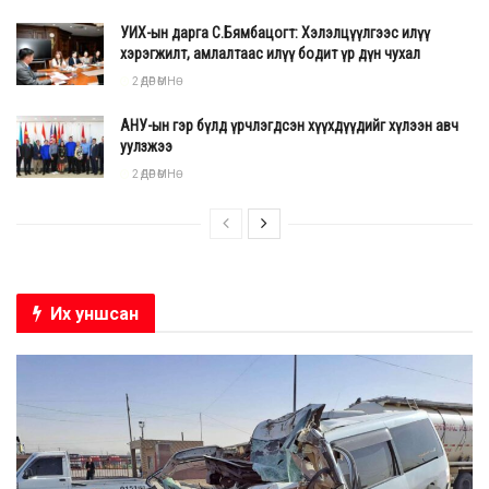
УИХ-ын дарга С.Бямбацогт: Хэлэлцүүлгээс илүү
хэрэгжилт, амлалтаас илүү бодит үр дүн чухал
2 ӨДӨР ӨМНӨ
АНУ-ын гэр бүлд үрчлэгдсэн хүүхдүүдийг хүлээн авч
уулзжээ
2 ӨДӨР ӨМНӨ
Их уншсан