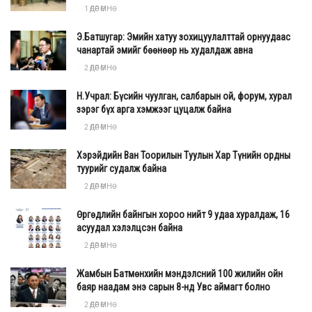
1 ӨДӨР ӨМНӨ
Э.Батшугар: Эмийн хатуу зохицуулалттай орнуудаас
чанартай эмийг бөөнөөр нь худалдаж авна
2 ӨДӨР ӨМНӨ
Н.Учрал: Бүсийн чуулган, салбарын ой, форум, хурал
зэрэг бүх арга хэмжээг цуцалж байна
2 ӨДӨР ӨМНӨ
Хэрэйдийн Ван Тоорилын Туулын Хар Түнийн ордны
туурийг судалж байна
2 ӨДӨР ӨМНӨ
Өргөдлийн байнгын хороо нийт 9 удаа хуралдаж, 16
асуудал хэлэлцсэн байна
2 ӨДӨР ӨМНӨ
Жамбын Батмөнхийн мэндэлсний 100 жилийн ойн
баяр наадам энэ сарын 8-нд Увс аймагт болно
2 ӨДӨР ӨМНӨ