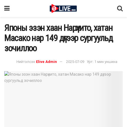
Японы эзэн хаан Нарүхито, хатан
Масако нар 149 дүгээр сургуульд
зочиллоо
Нийтэлсэн
Elive Admin
2025-07-09
Урт: 1 мин уншина