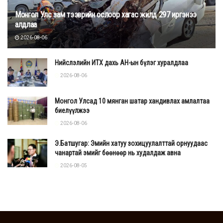
Монгол Улс зам тээврийн ослоор хагас жилд 297 иргэнээ
алдлаа
2026-08-06
Нийслэлийн ИТХ дахь АН-ын бүлэг хуралдлаа
2026-08-06
Монгол Улсад 10 мянган шатар хандивлах амлалтаа
биелүүлжээ
2026-08-06
Э.Батшугар: Эмийн хатуу зохицуулалттай орнуудаас
чанартай эмийг бөөнөөр нь худалдаж авна
2026-08-05