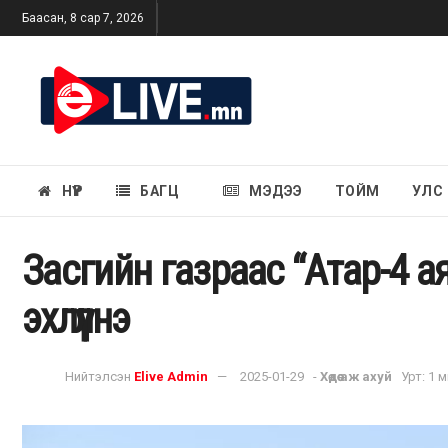
Баасан, 8 сар 7, 2026
НҮҮР
БАГЦ
МЭДЭЭ
ТОЙМ
УЛС
Засгийн газраас “Атар-4 а
эхлүүлнэ
Нийтэлсэн
Elive Admin
2025-01-29
-
Хөдөө аж ахуй
Урт: 1 