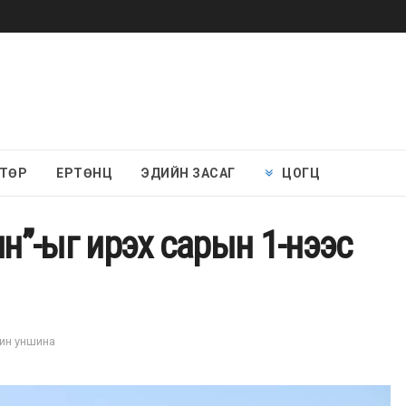
 ТӨР
ЕРТӨНЦ
ЭДИЙН ЗАСАГ
ЦОГЦ
ян”-ыг ирэх сарын 1-нээс
мин уншина