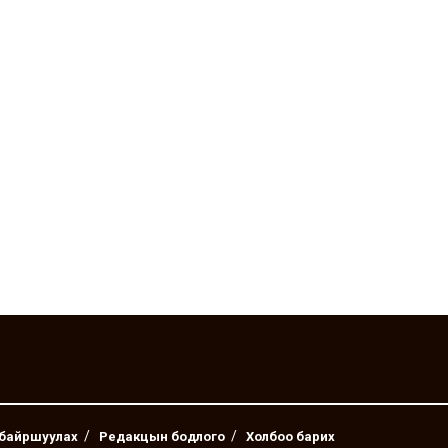
 байршуулах
Редакцын бодлого
Холбоо барих