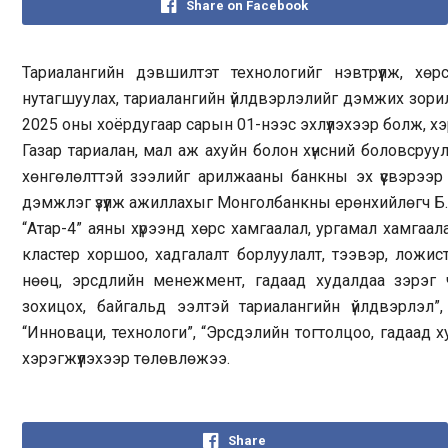
Share on Facebook
Тариалангийн дэвшилтэт технологийг нэвтрүүлж, хө
нутагшуулах, тариалангийн үйлдвэрлэлийг дэмжих зорил
2025 оны хоёрдугаар сарын 01-нээс эхлүүлэхээр болж, хэ
Газар тариалан, мал аж ахуйн болон хүнсний боловсруу
хөнгөлөлттэй зээлийг арилжааны банкны эх үүсвэрээр с
дэмжлэг үзүүлж ажиллахыг Монголбанкны ерөнхийлөгч Б
“Атар-4” аяны хүрээнд хөрс хамгаалал, ургамал хамгаал
кластер хоршоо, хадгалалт борлуулалт, тээвэр, ложисти
нөөц, эрсдлийн менежмент, гадаад худалдаа зэрэг 
зохицох, байгальд ээлтэй тариалангийн үйлдвэрлэл”, 
“Инноваци, технологи”, “Эрсдэлийн тогтолцоо, гадаад 
хэрэгжүүлэхээр төлөвлөжээ.
Share