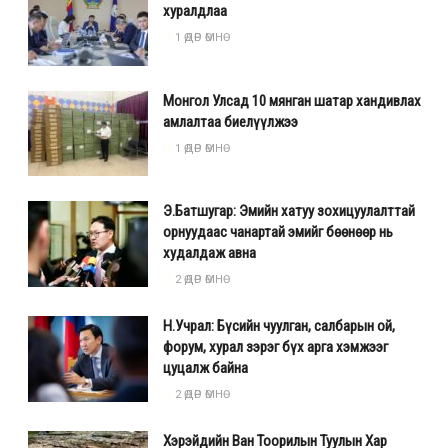
хуралдлаа
1 ӨДӨР ӨМНӨ
Монгол Улсад 10 мянган шатар хандивлах
амлалтаа биелүүлжээ
1 ӨДӨР ӨМНӨ
Э.Батшугар: Эмийн хатуу зохицуулалттай
орнуудаас чанартай эмийг бөөнөөр нь
худалдаж авна
2 ӨДӨР ӨМНӨ
Н.Учрал: Бүсийн чуулган, салбарын ой,
форум, хурал зэрэг бүх арга хэмжээг
цуцалж байна
2 ӨДӨР ӨМНӨ
Хэрэйдийн Ван Тоорилын Туулын Хар