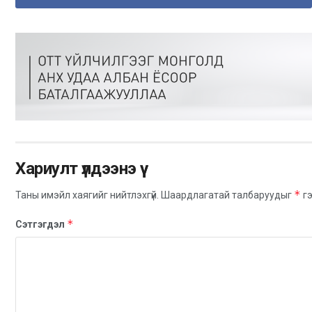
Хариулт үлдээнэ үү
*
Таны имэйл хаягийг нийтлэхгүй.
Шаардлагатай талбаруудыг
гэ
*
Сэтгэгдэл