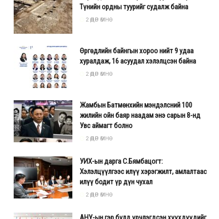
Түнийн ордны туурийг судалж байна
2 ӨДӨР ӨМНӨ
Өргөдлийн байнгын хороо нийт 9 удаа
хуралдаж, 16 асуудал хэлэлцсэн байна
2 ӨДӨР ӨМНӨ
Жамбын Батмөнхийн мэндэлсний 100
жилийн ойн баяр наадам энэ сарын 8-нд
Увс аймагт болно
2 ӨДӨР ӨМНӨ
УИХ-ын дарга С.Бямбацогт:
Хэлэлцүүлгээс илүү хэрэгжилт, амлалтаас
илүү бодит үр дүн чухал
2 ӨДӨР ӨМНӨ
АНУ-ын гэр бүлд үрчлэгдсэн хүүхдүүдийг