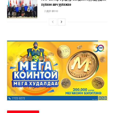
хүлээн авч уулзжээ
2 ӨДӨР ӨМНӨ