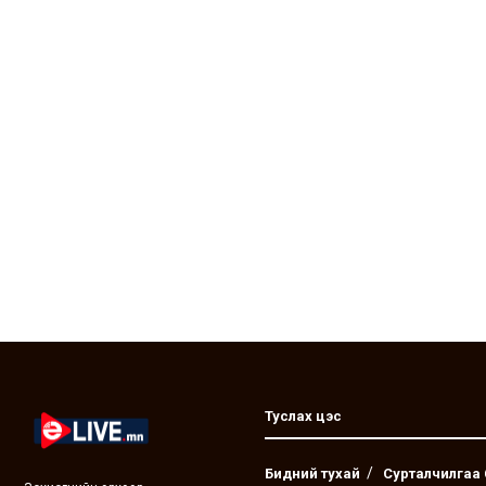
Туслах цэс
Бидний тухай
Сурталчилгаа