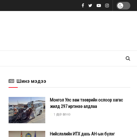
Шинэ мэдээ
Монгол Улс зам тээврийн ослоор хагас
жилд 297 иргэнээ алдлаа
1 ӨДӨР ӨМНӨ
Нийслэлийн ИТХ дахь АН-ын бүлэг