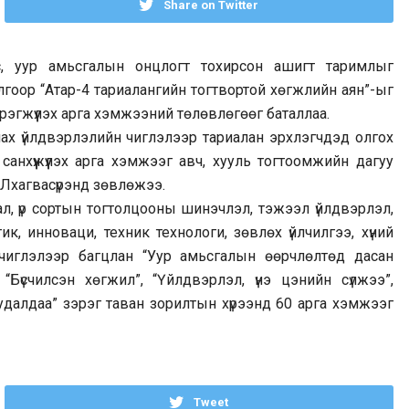
Share on Twitter
рс, уур амьсгалын онцлогт тохирсон ашигт таримлыг
гоор “Атар-4 тариалангийн тогтвортой хөгжлийн аян”-ыг
рэгжүүлэх арга хэмжээний төлөвлөгөөг баталлаа.
лах үйлдвэрлэлийн чиглэлээр тариалан эрхлэгчдэд олгох
анхүүжүүлэх арга хэмжээг авч, хууль тогтоомжийн дагуу
.Лхагвасүрэнд зөвлөжээ.
ал, үр сортын тогтолцооны шинэчлэл, тэжээл үйлдвэрлэл,
к, инноваци, техник технологи, зөвлөх үйлчилгээ, хүний
чиглэлээр багцлан “Уур амьсгалын өөрчлөлтөд дасан
“Бүсчилсэн хөгжил”, “Үйлдвэрлэл, үнэ цэнийн сүлжээ”,
худалдаа” зэрэг таван зорилтын хүрээнд 60 арга хэмжээг
Tweet