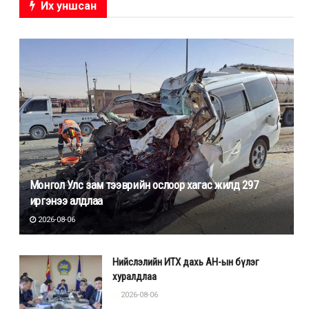
Их уншсан
Монгол Улс зам тээврийн ослоор хагас жилд 297
иргэнээ алдлаа
2026-08-06
Нийслэлийн ИТХ дахь АН-ын бүлэг
хуралдлаа
2026-08-06