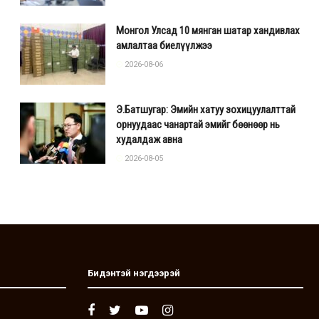
Монгол Улсад 10 мянган шатар хандивлах
амлалтаа биелүүлжээ
2026-08-06
Э.Батшугар: Эмийн хатуу зохицуулалттай
орнуудаас чанартай эмийг бөөнөөр нь
худалдаж авна
2026-08-05
Бидэнтэй нэгдээрэй