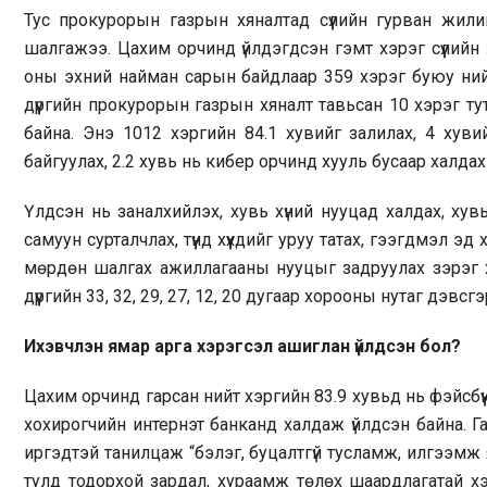
Тус прокурорын газрын хяналтад сүүлийн гурван жили
шалгажээ. Цахим орчинд үйлдэгдсэн гэмт хэрэг сүүлийн 
оны эхний найман сарын байдлаар 359 хэрэг буюу нийт
дүүргийн прокурорын газрын хяналт тавьсан 10 хэрэг т
байна. Энэ 1012 хэргийн 84.1 хувийг залилах, 4 хуви
байгуулах, 2.2 хувь нь кибер орчинд хууль бусаар халдах
Үлдсэн нь заналхийлэх, хувь хүний нууцад халдах, хув
самуун сурталчлах, түүнд хүүхдийг уруу татах, гээгдмэл э
мөрдөн шалгах ажиллагааны нууцыг задруулах зэрэг х
дүүргийн 33, 32, 29, 27, 12, 20 дугаар хорооны нутаг дэвс
Ихэвчлэн ямар арга хэрэгсэл ашиглан үйлдсэн бол?
Цахим орчинд гарсан нийт хэргийн 83.9 хувьд нь фэйсбүүк
хохирогчийн интернэт банканд халдаж үйлдсэн байна. Гад
иргэдтэй танилцаж “бэлэг, буцалтгүй тусламж, илгээмж я
тулд тодорхой зардал, хураамж төлөх шаардлагатай хэм