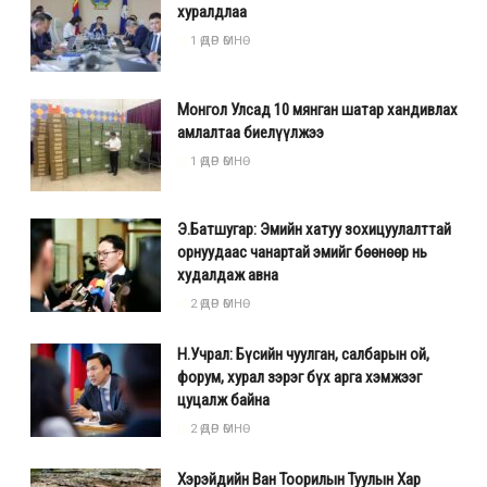
хуралдлаа
1 ӨДӨР ӨМНӨ
Монгол Улсад 10 мянган шатар хандивлах
амлалтаа биелүүлжээ
1 ӨДӨР ӨМНӨ
Э.Батшугар: Эмийн хатуу зохицуулалттай
орнуудаас чанартай эмийг бөөнөөр нь
худалдаж авна
2 ӨДӨР ӨМНӨ
Н.Учрал: Бүсийн чуулган, салбарын ой,
форум, хурал зэрэг бүх арга хэмжээг
цуцалж байна
2 ӨДӨР ӨМНӨ
Хэрэйдийн Ван Тоорилын Туулын Хар