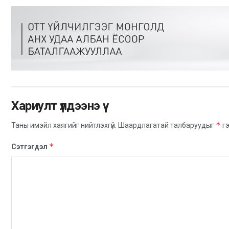
Хариулт үлдээнэ үү
*
Таны имэйл хаягийг нийтлэхгүй.
Шаардлагатай талбаруудыг
гэ
*
Сэтгэгдэл