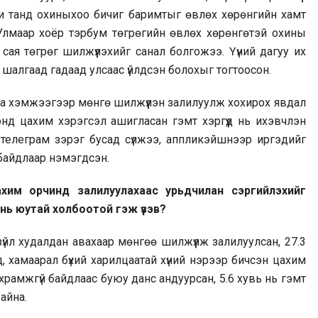
би танд охиныхоо бичиг баримтыг өвлөх хөрөнгийн хамт
 Улмаар хоёр тэрбум төгрөгийн өвлөх хөрөнгөтэй охины
ая төгрөг шилжүүлэхийг санал болгожээ. Үүний дагуу их
шалгаад гадаад улсаас үйлдсэн болохыг тогтоосон.
бага хэмжээгээр мөнгө шилжүүлэн залилуулж хохирох явдал
онд цахим хэрэгсэл ашигласан гэмт хэргүүд нь ихэвчлэн
 телеграм зэрэг бусад сүлжээ, аппликэйшнээр иргэдийг
 байдлаар нэмэгдсэн.
ахим орчинд залилуулахаас урьдчилан сэргийлэхийг
 нь юутай холбоотой гэж үзэв?
үйл худалдан авахаар мөнгөө шилжүүлж залилуулсан, 27.3
д, хамаарал бүхий харилцаатай хүний нэрээр бичсэн цахим
храмжгүй байдлаас буюу данс андуурсан, 5.6 хувь нь гэмт
айна.