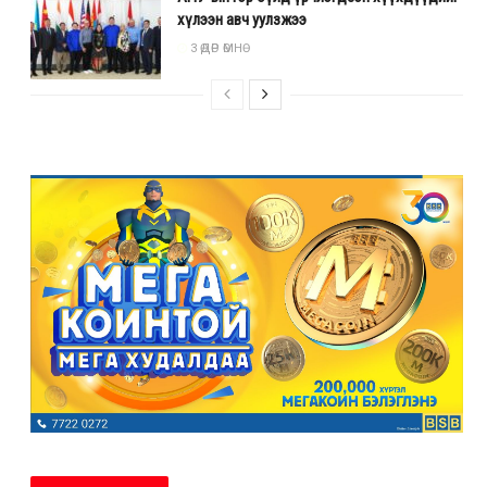
хүлээн авч уулзжээ
3 ӨДӨР ӨМНӨ