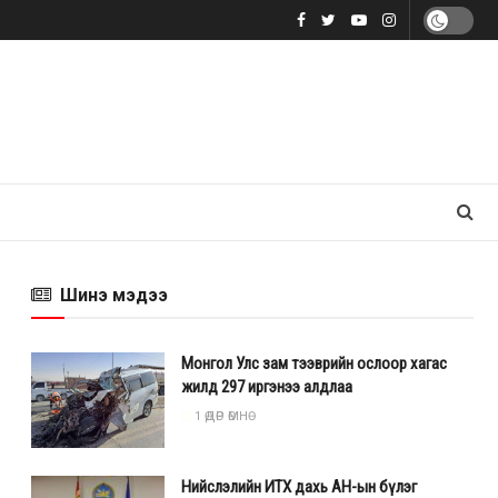
Шинэ мэдээ
Монгол Улс зам тээврийн ослоор хагас
жилд 297 иргэнээ алдлаа
1 ӨДӨР ӨМНӨ
Нийслэлийн ИТХ дахь АН-ын бүлэг