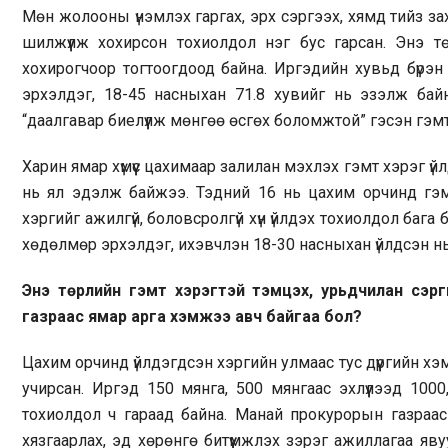
Мөн жолооны үнэмлэх гаргах, эрх сэргээх, хямд тийз за
шилжүүлж хохирсон тохиолдол нэг бус гарсан. Энэ тө
хохирогчоор тогтоогдоод байна. Иргэдийн хувьд бүрэн
эрхэлдэг, 18-45 насныхан 71.8 хувийг нь эзэлж байна
“даалгавар биелүүлж мөнгөө өсгөх боломжтой” гэсэн гэм
Харин ямар хүмүүс цахимаар залилан мэхлэх гэмт хэрэг ү
нь ял эдэлж байжээ. Тэдний 16 нь цахим орчинд гэмт
хэргийг ажилгүй, боловсролгүй хүн үйлдэх тохиолдол бага
хөдөлмөр эрхэлдэг, ихэвчлэн 18-30 насныхан үйлдсэн нь
Энэ төрлийн гэмт хэрэгтэй тэмцэх, урьдчилан сэрг
газраас ямар арга хэмжээ авч байгаа бол?
Цахим орчинд үйлдэгдсэн хэргийн улмаас тус дүүргийн х
учирсан. Иргэд 150 мянга, 500 мянгаас эхлүүлээд 100
тохиолдол ч гараад байна. Манай прокурорын газраас
хязгаарлах, эд хөрөнгө битүүмжлэх зэрэг ажиллагаа яв