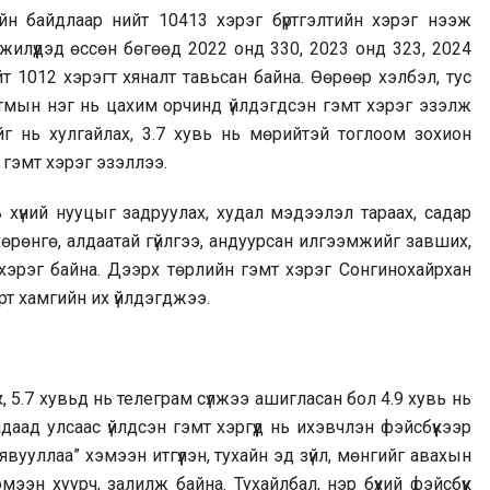
йн байдлаар нийт 10413 хэрэг бүртгэлтийн хэрэг нээж
жилүүдэд өссөн бөгөөд 2022 онд 330, 2023 онд 323, 2024
 1012 хэрэгт хяналт тавьсан байна. Өөрөөр хэлбэл, тус
утмын нэг нь цахим орчинд үйлдэгдсэн гэмт хэрэг эзэлж
йг нь хулгайлах, 3.7 хувь нь мөрийтэй тоглоом зохион
 гэмт хэрэг эзэллээ.
ь хүний нууцыг задруулах, худал мэдээлэл тараах, садар
д хөрөнгө, алдаатай гүйлгээ, андуурсан илгээмжийг завших,
эрэг байна. Дээрх төрлийн гэмт хэрэг Сонгинохайрхан
гэрт хамгийн их үйлдэгджээ.
, 5.7 хувьд нь телеграм сүлжээ ашигласан бол 4.9 хувь нь
аад улсаас үйлдсэн гэмт хэргүүд нь ихэвчлэн фэйсбүүкээр
вууллаа” хэмээн итгүүлэн, тухайн эд зүйл, мөнгийг авахын
ээн хуурч, залилж байна. Тухайлбал, нэр бүхий фэйсбүүк