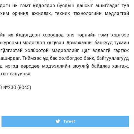
лдэгч нь гэмт үйлдэлдээ бусдын дансыг ашигладаг тул
цахим орчинд ажиллах, техник технологийн мэдлэгтэй
йн их үйлдэгдсэн хороодод энэ төрлийн гэмт хэргээс
курорын мэдэгдэл хүргүүлсэн. Арилжааны банкууд тухайн
үйлгээтэй холбоотой мэдээллийг цаг алдалгүй гаргаж
ширдаг. Тиймээс үүнд бас холбогдох банк, байгууллагууд
нд иргэд өөрсдөө мэдээллийн аюулгүй байдлаа хангаж,
хыг сануулъя.
3 №230 (8045)
Tweet