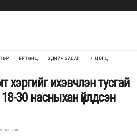
 ТӨР
ЕРТӨНЦ
ЭДИЙН ЗАСАГ
ЦОГЦ
 хэргийг ихэвчлэн тусгай
 18-30 насныхан үйлдсэн
мин уншина