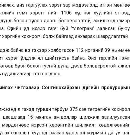
хиалах, виз гаргуулах зэрэг зар мэдээлэлд итгэн мөнгөө
рлийн гэмт хэрэгт нийт 1106 хүн, нэг хуулийн этгээд
 дунд болон түүнээс дээш боловсролтой, ажил хөдөлмөр
. Сүүлийн үед ихээр гарч буй “телеграм” залилан буюу
т хэргийн хохирогч болж байгаад анхаарах шаардлагатай.
йлдэж байна вэ гэхээр холбогдсон 112 иргэний 39 нь өмнө
 хэрэг үйлдэж ял шийтгүүлсэн байна. Энэ төрлийн гэмт
 бөгөөд бүрэн болон тусгай дунд, дээд боловсролтой, ажил
 судалгаагаар тогтоогдсон.
ийлэх чиглэлээр Сонгинохайрхан дүүргийн прокурорын
эмжээнд л гэхэд гурван тэрбум 375 сая төгрөгийн хохирол
0, цаашлаад 15 мянган ам.доллар шилжүүлж залилуулсан
 мөрдөгчөөс ирүүлсэн хөрөнгийн шилжилт хөдөлгөөнийг
уулах саналыг хуульд заасан үндэслэл журмын дагуу цаг