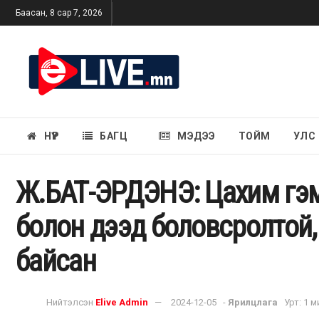
Баасан, 8 сар 7, 2026
НҮҮР
БАГЦ
МЭДЭЭ
ТОЙМ
УЛС
Ж.БАТ-ЭРДЭНЭ: Цахим гэмт
болон дээд боловсролтой,
байсан
Нийтэлсэн
Elive Admin
2024-12-05
-
Ярилцлага
Урт: 1 