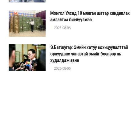
Монгол Улсад 10 мянган шатар хандивлах
амлалтаа биелүүлжээ
2026-08-06
Э.Батшугар: Эмийн хатуу зохицуулалттай
орнуудаас чанартай эмийг бөөнөөр нь
худалдаж авна
2026-08-05