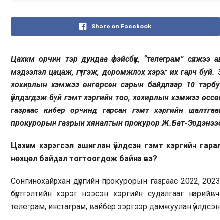
Share on Facebook
Цахим орчин тэр дундаа фэйсбүүк, “телеграм” сүлжээ 
мэдээлэл цацаж, гүтгэж, доромжлох хэрэг их гарч буй. 
хохирлын хэмжээ өнгөрсөн сарын байдлаар 10 тэрбум
үйлдэгдэж буй гэмт хэргийн тоо, хохирлын хэмжээ өссө
газраас кибер орчинд гарсан гэмт хэргийн шалтгаа
прокурорын газрын хяналтын прокурор Ж.Бат-Эрдэнээс
Цахим хэрэгсэл ашиглан үйлдсэн гэмт хэргийн гара
нөхцөл байдал тогтоогдож байна вэ?
Сонгинохайрхан дүүргийн прокурорын газраас 2022, 20
бүртгэлтийн хэрэг нээсэн хэргийн судалгааг нарийв
телеграм, инстаграм, вайбер зэргээр дамжуулан үйлдсэн