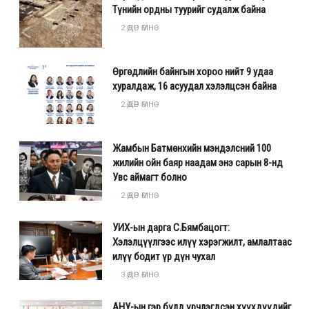
Түнийн ордны туурийг судалж байна
2 ӨДӨР ӨМНӨ
Өргөдлийн байнгын хороо нийт 9 удаа
хуралдаж, 16 асуудал хэлэлцсэн байна
2 ӨДӨР ӨМНӨ
Жамбын Батмөнхийн мэндэлсний 100
жилийн ойн баяр наадам энэ сарын 8-нд
Увс аймагт болно
2 ӨДӨР ӨМНӨ
УИХ-ын дарга С.Бямбацогт:
Хэлэлцүүлгээс илүү хэрэгжилт, амлалтаас
илүү бодит үр дүн чухал
3 ӨДӨР ӨМНӨ
АНУ-ын гэр бүлд үрчлэгдсэн хүүхдүүдийг