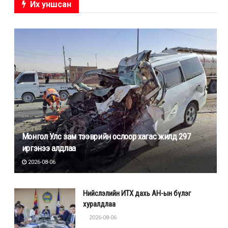
Их уншсан
Монгол Улс зам тээврийн ослоор хагас жилд 297
иргэнээ алдлаа
2026-08-06
Нийслэлийн ИТХ дахь АН-ын бүлэг
хуралдлаа
2026-08-06