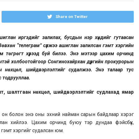
Share on Twitter
ашиглан иргэдийг залилах, бусдын нэр хүндийг гутаасан
Зөвхөн “телеграм” сүлжээ ашиглан залилсан гэмт хэргийн
 төгрөгт хүрээд буй билээ. Энэ мэтээр цахим орчинд
нтэй холбоотойгоор Сонгинохайрхан дүүргийн прокурорын
н нөхцөл, шийдвэрлэлтийг судалжээ. Энэ талаар тус
 тодрууллаа.
лт, шалтгаан нөхцөл, шийдвэрлэлтийг судлахад ямар
23 он болон энэ оны эхний найман сарын байдлаар хэрэг
члан хийлээ. Цахим орчинд буюу тэр дундаа фэйсбүүк,
 гэмт хэргийг судалсан юм.