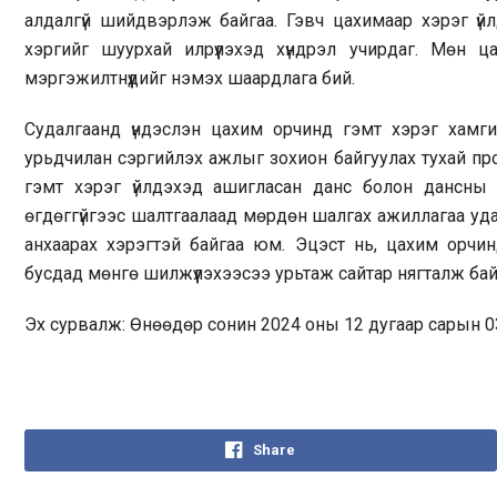
алдалгүй шийдвэрлэж байгаа. Гэвч цахимаар хэрэг үй
хэргийг шуурхай илрүүлэхэд хүндрэл учирдаг. Мөн 
мэргэжилтнүүдийг нэмэх шаардлага бий.
Судалгаанд үндэслэн цахим орчинд гэмт хэрэг хамги
урьдчилан сэргийлэх ажлыг зохион байгуулах тухай про
гэмт хэрэг үйлдэхэд ашигласан данс болон дансны г
өгдөггүйгээс шалтгаалаад мөрдөн шалгах ажиллагаа удаа
анхаарах хэрэгтэй байгаа юм. Эцэст нь, цахим орчи
бусдад мөнгө шилжүүлэхээсээ урьтаж сайтар нягталж бай
Эх сурвалж: Өнөөдөр сонин 2024 оны 12 дугаар сарын 0
Share