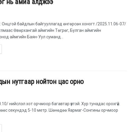
эг нь амиа алджээ
нцгой байдлын байгууллагад өнгөрсөн хоногт /2025.11.06-07/
улмаас Өвөрхангай аймгийн Төгрөг, Булган аймгийн
нод аймгийн Баян-Уул суманд...
удын нутгаар нойтон цас орно
10/ нийслэл хот орчмоор багавтар үүлтэй. Хур тунадас орохгүй.
нөөс секундэд 5-10 метр. Шөнөдөө Яармаг-Сонгины орчмоор