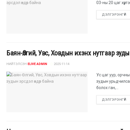
03-ны 20 цаг хүрт
ДЭЛГЭРЭНГҮЙ
Баян-Өлгий, Увс, Ховдын ихэнх нутгаар зуд
НИЙТЭЛСЭН
ELIVE ADMIN
2025-11-14
Ус цаг уур, орчн
зудын урьдчилса
болох ган,...
ДЭЛГЭРЭНГҮЙ