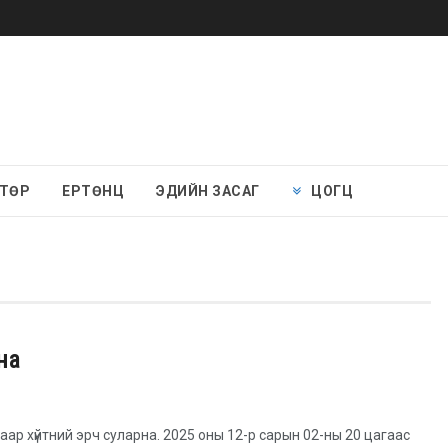
 ТӨР
ЕРТӨНЦ
ЭДИЙН ЗАСАГ
ЦОГЦ
на
гаар хүйтний эрч суларна. 2025 оны 12-р сарын 02-ны 20 цагаас