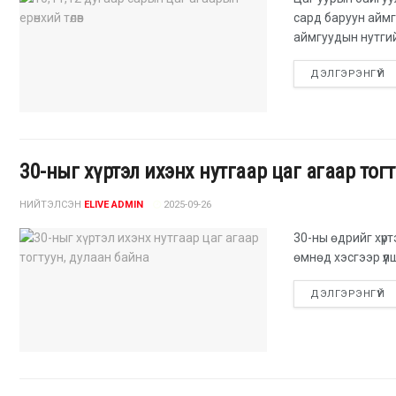
сард баруун аймг
аймгуудын нутгий
ДЭЛГЭРЭНГҮЙ
30-ныг хүртэл ихэнх нутгаар цаг агаар тог
НИЙТЭЛСЭН
ELIVE ADMIN
2025-09-26
30-ны өдрийг хүрт
өмнөд хэсгээр үүл
ДЭЛГЭРЭНГҮЙ