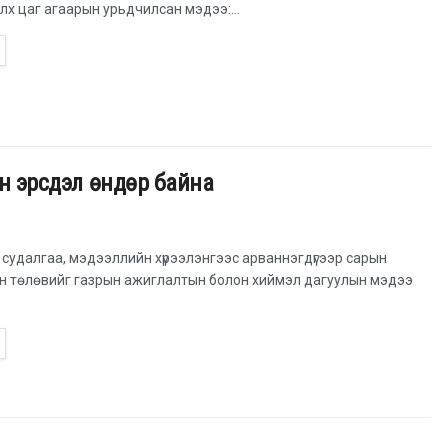
элх цаг агаарын урьдчилсан мэдээ:...
ын эрсдэл өндөр байна
ы судалгаа, мэдээллийн хүрээлэнгээс арваннэгдүгээр сарын
н төлөвийг газрын ажиглалтын болон хиймэл дагуулын мэдээ