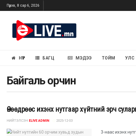
Пүрэв, 8 сар 6, 2026
НҮҮР
БАГЦ
МЭДЭЭ
ТОЙМ
УЛС
Байгаль орчин
Өнөөдрөөс ихэнх нутгаар хүйтний эрч сулар
НИЙТЭЛСЭН
ELIVE ADMIN
2025-12-03
3-наас ихэнх нут