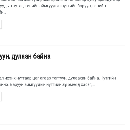
уудын нутаг, төвийн аймгуудын нутгийн баруун, говийн
н...
туун, дулаан байна
эл ихэнх нутгаар цаг агаар тогтуун, дулаахан байна. Нутгийн
шинэ. Баруун аймгуудын нутгийн зүүн өмнөд хэсэг,...