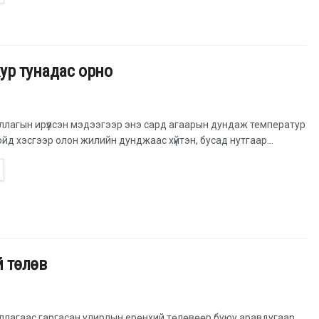
хур тунадас орно
ллагын ирүүлсэн мэдээгээр энэ сард агаарын дундаж температур
ойд хэсгээр олон жилийн дунджаас хүйтэн, бусад нутгаар...
й төлөв
уллагаас гаргасан улирлын ерөнхий төлөвөөр буюу аравдугаар