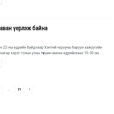
даван үерлэж байна
н 22-ны өдрийн байдлаар Хэнтий нурууны баруун хажуугийн
гнөгөр зэрэг голын усны түвшин өмнөх өдрийнхөөс 10-30 см...
3
…
21