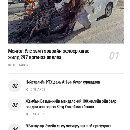
Монгол Улс зам тээврийн ослоор хагас
жилд 297 иргэнээ алдлаа
0 SHARES
Нийслэлийн ИТХ дахь АН-ын бүлэг хуралдлаа
0 SHARES
Жамбын Батмөнхийн мэндэлсний 100 жилийн ойн баяр
наадам энэ сарын 8-нд Увс аймагт болно
0 SHARES
Э.Батшугар: Эмийн хатуу зохицуулалттай орнуудаас