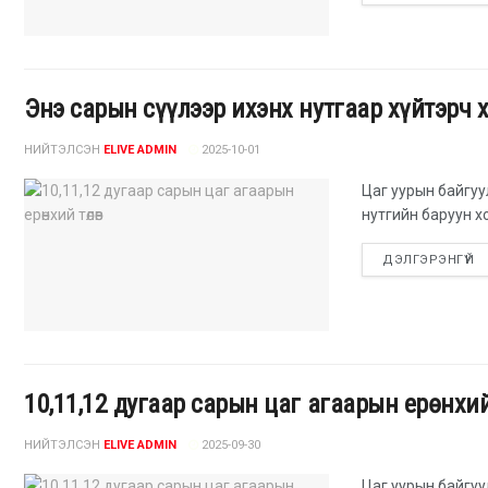
Энэ сарын сүүлээр ихэнх нутгаар хүйтэрч 
НИЙТЭЛСЭН
ELIVE ADMIN
2025-10-01
Цаг уурын байгуу
нутгийн баруун х
ДЭЛГЭРЭНГҮЙ
10,11,12 дугаар сарын цаг агаарын ерөнхи
НИЙТЭЛСЭН
ELIVE ADMIN
2025-09-30
Цаг уурын байгу