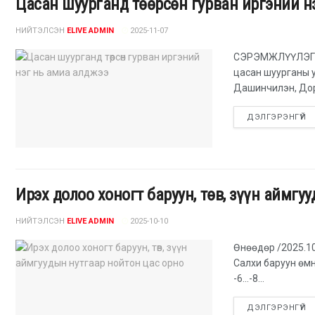
Цасан шуурганд төөрсөн гурван иргэний н
НИЙТЭЛСЭН
ELIVE ADMIN
2025-11-07
СЭРЭМЖЛҮҮЛЭГ: О
цасан шуурганы 
Дашинчилэн, Дор
ДЭЛГЭРЭНГҮЙ
Ирэх долоо хоногт баруун, төв, зүүн аймгу
НИЙТЭЛСЭН
ELIVE ADMIN
2025-10-10
Өнөөдөр /2025.10.
Салхи баруун өм
-6...-8...
ДЭЛГЭРЭНГҮЙ