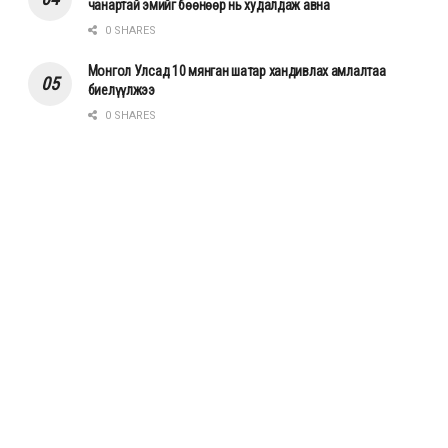
чанартай эмийг бөөнөөр нь худалдаж авна
0 SHARES
Монгол Улсад 10 мянган шатар хандивлах амлалтаа
биелүүлжээ
0 SHARES