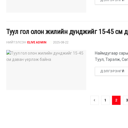
ДЭЛГЭРЭНГҮЙ
Туул гол олон жилийн дунджийг 15-45 см 
НИЙТЭЛСЭН
ELIVE ADMIN
2025-08-22
Наймдугаар сары
Туул, Тэрэлж, Сө
ДЭЛГЭРЭНГҮЙ
1
2