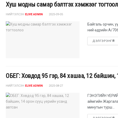
Хуш модны самар бэлтгэх хэмжээг тогтоо
НИЙТЭЛСЭН
ELIVE ADMIN
2025-09-05
Байгаль орчин, у
ний өдрийн А/706
ДЭЛГЭРЭНГҮЙ
ОБЕГ: Ховдод 95 гэр, 84 хашаа, 12 байшин,
НИЙТЭЛСЭН
ELIVE ADMIN
2025-08-27
ГЭНЭТИЙН ҮЕРИ
аймгийн Жаргалан
минутын турш...