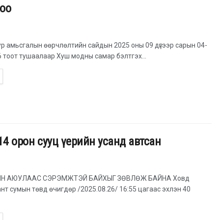
лоо
ур амьсгалын өөрчлөлтийн сайдын 2025 оны 09 дүгээр сарын 04-
 тоот тушаалаар Хуш модны самар бэлтгэх...
 14 орон сууц үерийн усанд автсан
ЙН АЮУЛААС СЭРЭМЖТЭЙ БАЙХЫГ ЗӨВЛӨЖ БАЙНА Ховд
т сумын төвд өчигдөр /2025.08.26/ 16:55 цагаас эхлэн 40